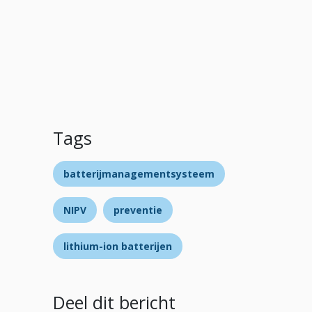
Tags
batterijmanagementsysteem
NIPV
preventie
lithium-ion batterijen
Deel dit bericht