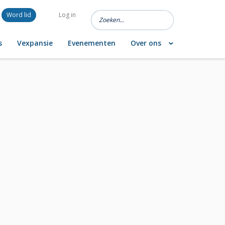
Word lid
Log in
s
Vexpansie
Evenementen
Over ons