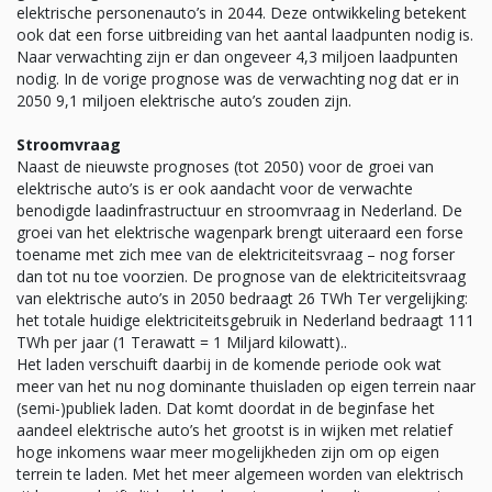
elektrische personenauto’s in 2044. Deze ontwikkeling betekent
ook dat een forse uitbreiding van het aantal laadpunten nodig is.
Naar verwachting zijn er dan ongeveer 4,3 miljoen laadpunten
nodig. In de vorige prognose was de verwachting nog dat er in
2050 9,1 miljoen elektrische auto’s zouden zijn.
Stroomvraag
Naast de nieuwste prognoses (tot 2050) voor de groei van
elektrische auto’s is er ook aandacht voor de verwachte
benodigde laadinfrastructuur en stroomvraag in Nederland. De
groei van het elektrische wagenpark brengt uiteraard een forse
toename met zich mee van de elektriciteitsvraag – nog forser
dan tot nu toe voorzien. De prognose van de elektriciteitsvraag
van elektrische auto’s in 2050 bedraagt 26 TWh Ter vergelijking:
het totale huidige elektriciteitsgebruik in Nederland bedraagt 111
TWh per jaar (1 Terawatt = 1 Miljard kilowatt)..
Het laden verschuift daarbij in de komende periode ook wat
meer van het nu nog dominante thuisladen op eigen terrein naar
(semi-)publiek laden. Dat komt doordat in de beginfase het
aandeel elektrische auto’s het grootst is in wijken met relatief
hoge inkomens waar meer mogelijkheden zijn om op eigen
terrein te laden. Met het meer algemeen worden van elektrisch