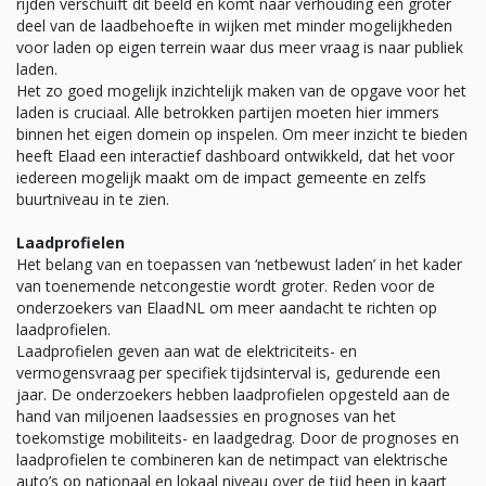
rijden verschuift dit beeld en komt naar verhouding een groter
deel van de laadbehoefte in wijken met minder mogelijkheden
voor laden op eigen terrein waar dus meer vraag is naar publiek
laden.
Het zo goed mogelijk inzichtelijk maken van de opgave voor het
laden is cruciaal. Alle betrokken partijen moeten hier immers
binnen het eigen domein op inspelen. Om meer inzicht te bieden
heeft Elaad een interactief dashboard ontwikkeld, dat het voor
iedereen mogelijk maakt om de impact gemeente en zelfs
buurtniveau in te zien.
Laadprofielen
Het belang van en toepassen van ‘netbewust laden’ in het kader
van toenemende netcongestie wordt groter. Reden voor de
onderzoekers van ElaadNL om meer aandacht te richten op
laadprofielen.
Laadprofielen geven aan wat de elektriciteits- en
vermogensvraag per specifiek tijdsinterval is, gedurende een
jaar. De onderzoekers hebben laadprofielen opgesteld aan de
hand van miljoenen laadsessies en prognoses van het
toekomstige mobiliteits- en laadgedrag. Door de prognoses en
laadprofielen te combineren kan de netimpact van elektrische
auto’s op nationaal en lokaal niveau over de tijd heen in kaart