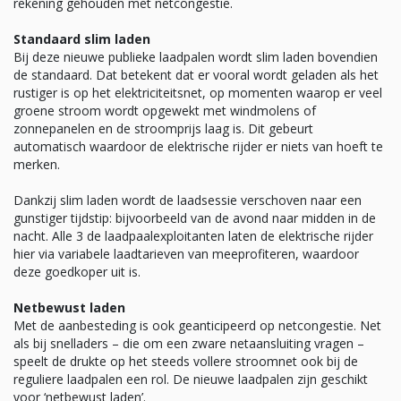
rekening gehouden met netcongestie.
Standaard slim laden
Bij deze nieuwe publieke laadpalen wordt slim laden bovendien
de standaard. Dat betekent dat er vooral wordt geladen als het
rustiger is op het elektriciteitsnet, op momenten waarop er veel
groene stroom wordt opgewekt met windmolens of
zonnepanelen en de stroomprijs laag is. Dit gebeurt
automatisch waardoor de elektrische rijder er niets van hoeft te
merken.
Dankzij slim laden wordt de laadsessie verschoven naar een
gunstiger tijdstip: bijvoorbeeld van de avond naar midden in de
nacht. Alle 3 de laadpaalexploitanten laten de elektrische rijder
hier via variabele laadtarieven van meeprofiteren, waardoor
deze goedkoper uit is.
Netbewust laden
Met de aanbesteding is ook geanticipeerd op netcongestie. Net
als bij snelladers – die om een zware netaansluiting vragen –
speelt de drukte op het steeds vollere stroomnet ook bij de
reguliere laadpalen een rol. De nieuwe laadpalen zijn geschikt
voor ‘netbewust laden’.