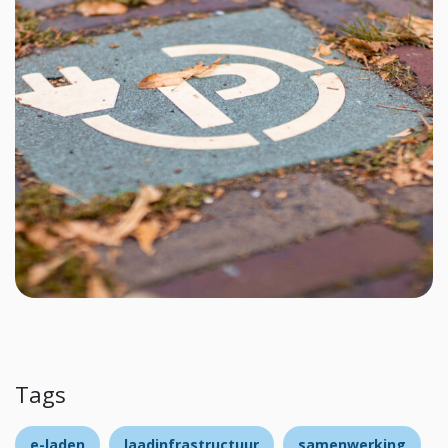
Tags
e-laden
laadinfrastructuur
samenwerking