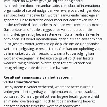
immuniteit nauwgezet gevolgd. Bij een hoog aantal
overtredingen door een ambassade, consulaat of internationale
organisatie of stelselmatige dan wel zware overtredingen door
een specifieke medewerker, worden aanvullende maatregelen
genomen. Deze betreffen onder meer het aanspreken van de
desbetreffende diplomatieke missie dan wel Directie Protocol en
Gastlandzaken of de (leidinggevende van de) persoon die
immuniteit geniet bij het ministerie van Buitenlandse Zaken te
ontbieden. Dit wordt internationaal gezien als een zwaar middel.
In dit gesprek wordt gewezen op de plicht om de Nederlandse
wet- en regelgeving te respecteren. Ook kan om opheffing van
de immuniteit worden verzocht, waarna tot vervolging kan
worden overgegaan. In het uiterste geval volgt een laatste
waarschuwing alvorens over te gaan tot het verzoek om
terugtrekking van de diplomaat in kwestie.
Resultaat aanpassing van het systeem
verkeersnotificaties
Het systeem is verder verbeterd, waardoor beter inzicht is
verkregen in het rijgedrag van diplomaten per ambassade en
consulaat. Dit heeft geleid tot een hogere betalingsbereidheid
en minder overtredingen. Toch blijft de handhaving beperkt,
aangezien betaling niet kan worden afgedwongen.