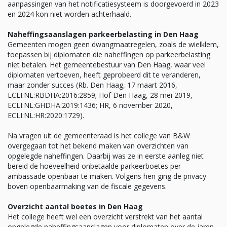
aanpassingen van het notificatiesysteem is doorgevoerd in 2023
en 2024 kon niet worden achterhaald.
Naheffingsaanslagen parkeerbelasting in Den Haag
Gemeenten mogen geen dwangmaatregelen, zoals de wielklem,
toepassen bij diplomaten die naheffingen op parkeerbelasting
niet betalen. Het gemeentebestuur van Den Haag, waar veel
diplomaten vertoeven, heeft geprobeerd dit te veranderen,
maar zonder succes (Rb. Den Haag, 17 maart 2016,
ECLI:NL:RBDHA:2016:2859; Hof Den Haag, 28 mei 2019,
ECLI:NL:GHDHA:2019:1436; HR, 6 november 2020,
ECLI:NL:HR:2020:1729).
Na vragen uit de gemeenteraad is het college van B&W
overgegaan tot het bekend maken van overzichten van
opgelegde naheffingen. Daarbij was ze in eerste aanleg niet
bereid de hoeveelheid onbetaalde parkeerboetes per
ambassade openbaar te maken. Volgens hen ging de privacy
boven openbaarmaking van de fiscale gegevens.
Overzicht aantal boetes in Den Haag
Het college heeft wel een overzicht verstrekt van het aantal
opgelegde naheffingsaanslagen voor diplomaten over de jaren