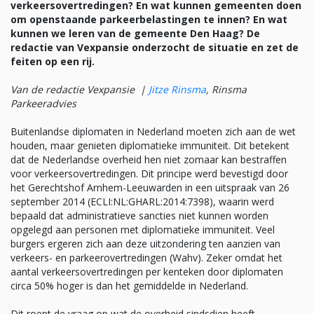
verkeersovertredingen? En wat kunnen gemeenten doen
om openstaande parkeerbelastingen te innen? En wat
kunnen we leren van de gemeente Den Haag? De
redactie van Vexpansie onderzocht de situatie en zet de
feiten op een rij.
Van de redactie Vexpansie |
Jitze Rinsma
, Rinsma
Parkeeradvies
Buitenlandse diplomaten in Nederland moeten zich aan de wet
houden, maar genieten diplomatieke immuniteit. Dit betekent
dat de Nederlandse overheid hen niet zomaar kan bestraffen
voor verkeersovertredingen. Dit principe werd bevestigd door
het Gerechtshof Arnhem-Leeuwarden in een uitspraak van 26
september 2014 (ECLI:NL:GHARL:2014:7398), waarin werd
bepaald dat administratieve sancties niet kunnen worden
opgelegd aan personen met diplomatieke immuniteit. Veel
burgers ergeren zich aan deze uitzondering ten aanzien van
verkeers- en parkeerovertredingen (Wahv). Zeker omdat het
aantal verkeersovertredingen per kenteken door diplomaten
circa 50% hoger is dan het gemiddelde in Nederland.
Dit roept de vraag op wat de overheid sindsdien heeft