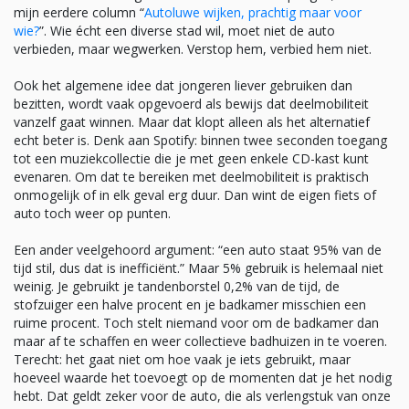
mijn eerdere column “
Autoluwe wijken, prachtig maar voor
wie?
”. Wie écht een diverse stad wil, moet niet de auto
verbieden, maar wegwerken. Verstop hem, verbied hem niet.
Ook het algemene idee dat jongeren liever gebruiken dan
bezitten, wordt vaak opgevoerd als bewijs dat deelmobiliteit
vanzelf gaat winnen. Maar dat klopt alleen als het alternatief
echt beter is. Denk aan Spotify: binnen twee seconden toegang
tot een muziekcollectie die je met geen enkele CD-kast kunt
evenaren. Om dat te bereiken met deelmobiliteit is praktisch
onmogelijk of in elk geval erg duur. Dan wint de eigen fiets of
auto toch weer op punten.
Een ander veelgehoord argument: “een auto staat 95% van de
tijd stil, dus dat is inefficiënt.” Maar 5% gebruik is helemaal niet
weinig. Je gebruikt je tandenborstel 0,2% van de tijd, de
stofzuiger een halve procent en je badkamer misschien een
ruime procent. Toch stelt niemand voor om de badkamer dan
maar af te schaffen en weer collectieve badhuizen in te voeren.
Terecht: het gaat niet om hoe vaak je iets gebruikt, maar
hoeveel waarde het toevoegt op de momenten dat je het nodig
hebt. Dat geldt zeker voor de auto, die als verlengstuk van onze