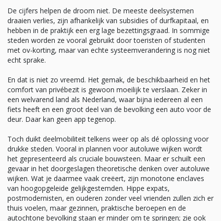
De cijfers helpen de droom niet. De meeste deelsystemen
draaien verlies, zijn afhankelijk van subsidies of durfkapitaal, en
hebben in de praktijk een erg lage bezettingsgraad. In sommige
steden worden ze vooral gebruikt door toeristen of studenten
met ov-korting, maar van echte systeemverandering is nog niet
echt sprake.
En dat is niet zo vreemd. Het gemak, de beschikbaarheid en het
comfort van privébezit is gewoon moeilijk te verslaan. Zeker in
een welvarend land als Nederland, waar bijna iedereen al een
fiets heeft en een groot deel van de bevolking een auto voor de
deur. Daar kan geen app tegenop.
Toch duikt deelmobiliteit telkens weer op als dé oplossing voor
drukke steden. Vooral in plannen voor autoluwe wijken wordt
het gepresenteerd als cruciale bouwsteen. Maar er schuilt een
gevaar in het doorgeslagen theoretische denken over autoluwe
wijken. Wat je daarmee vaak creëert, zijn monotone enclaves
van hoogopgeleide gelijkgestemden. Hippe expats,
postmodernisten, en ouderen zonder veel vrienden zullen zich er
thuis voelen, maar gezinnen, praktische beroepen en de
autochtone bevolking staan er minder om te springen; zie ook