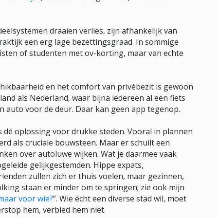
eelsystemen draaien verlies, zijn afhankelijk van
praktijk een erg lage bezettingsgraad. In sommige
isten of studenten met ov-korting, maar van echte
.
chikbaarheid en het comfort van privébezit is gewoon
land als Nederland, waar bijna iedereen al een fiets
en auto voor de deur. Daar kan geen app tegenop.
ls dé oplossing voor drukke steden. Vooral in plannen
rd als cruciale bouwsteen. Maar er schuilt een
enken over autoluwe wijken. Wat je daarmee vaak
geleide gelijkgestemden. Hippe expats,
ienden zullen zich er thuis voelen, maar gezinnen,
king staan er minder om te springen; zie ook mijn
maar voor wie?
”. Wie écht een diverse stad wil, moet
rstop hem, verbied hem niet.