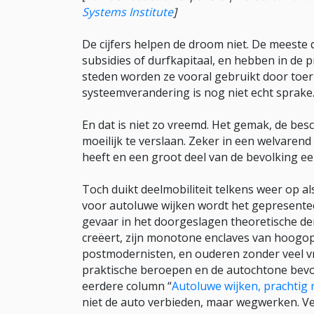
Systems Institute
]
De cijfers helpen de droom niet. De meeste d
subsidies of durfkapitaal, en hebben in de 
steden worden ze vooral gebruikt door toer
systeemverandering is nog niet echt sprake
En dat is niet zo vreemd. Het gemak, de bes
moeilijk te verslaan. Zeker in een welvarend 
heeft en een groot deel van de bevolking e
Toch duikt deelmobiliteit telkens weer op a
voor autoluwe wijken wordt het gepresentee
gevaar in het doorgeslagen theoretische d
creëert, zijn monotone enclaves van hoogop
postmodernisten, en ouderen zonder veel vr
praktische beroepen en de autochtone bevol
eerdere column “
Autoluwe wijken, prachtig 
niet de auto verbieden, maar wegwerken. Ve