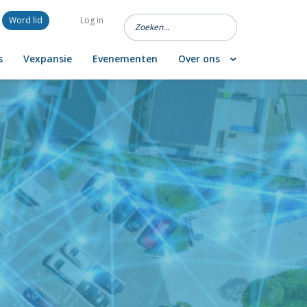
Word lid
Log in
s
Vexpansie
Evenementen
Over ons