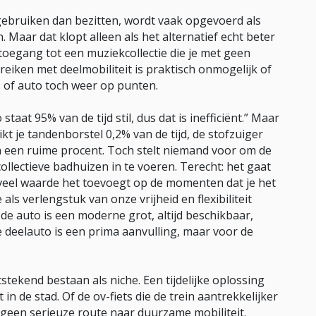
gebruiken dan bezitten, wordt vaak opgevoerd als
. Maar dat klopt alleen als het alternatief echt beter
toegang tot een muziekcollectie die je met geen
eiken met deelmobiliteit is praktisch onmogelijk of
ts of auto toch weer op punten.
at 95% van de tijd stil, dus dat is inefficiënt.” Maar
kt je tandenborstel 0,2% van de tijd, de stofzuiger
 een ruime procent. Toch stelt niemand voor om de
llectieve badhuizen in te voeren. Terecht: het gaat
eveel waarde het toevoegt op de momenten dat je het
als verlengstuk van onze vrijheid en flexibiliteit
: de auto is een moderne grot, altijd beschikbaar,
e deelauto is een prima aanvulling, maar voor de
itstekend bestaan als niche. Een tijdelijke oplossing
t in de stad. Of de ov-fiets die de trein aantrekkelijker
 geen serieuze route naar duurzame mobiliteit.