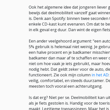
Ook het algemene idee dat jongeren liever 
bewijs dat deelmobiliteit vanzelf gaat winnen
is. Denk aan Spotify: binnen twee seconden 
enkele CD-kast kunt evenaren. Om dat te ber
in elk geval erg duur. Dan wint de eigen fie
Een ander veelgehoord argument: “een auto sta
5% gebruik is helemaal niet weinig. Je gebrui
een halve procent en je badkamer misschien
badkamer dan maar af te schaffen en weer co
niet om hoe vaak je iets gebruikt, maar ho
nodig hebt. Dat geldt zeker voor de auto, die 
functioneert. Zie ook mijn column
in het AD
veilig, comfortabel, en steeds duurzamer. D
meesten toch vooral een achteruitgang.
Is dat erg? Niet per se. Deelmobiliteit kan u
als je fiets gestolen is. Handig voor de toeris
maakt. Legitieme toepassingen. Maar het is