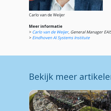
Carlo van de Weijer
Meer informatie
>
Carlo van de Weijer
, General Manager EAIS
>
Eindhoven AI Systems Institute
Bekijk meer artikel