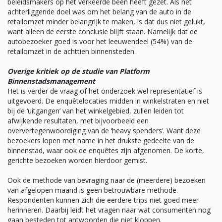
beleidsmakers op het verkeerde been heeft gezet. Als het
achterliggende doel was om het belang van de auto in de
retailomzet minder belangrijk te maken, is dat dus niet gelukt,
want alleen de eerste conclusie blijft staan. Namelijk dat de
autobezoeker goed is voor het leeuwendeel (54%) van de
retailomzet in de achttien binnensteden.
Overige kritiek op de studie van Platform
Binnenstadsmanagement
Het is verder de vraag of het onderzoek wel representatief is
uitgevoerd. De enquêtelocaties midden in winkelstraten en niet
bij de ‘uitgangen’ van het winkelgebied, zullen leiden tot
afwijkende resultaten, met bijvoorbeeld een
oververtegenwoordiging van de ‘heavy spenders’. Want deze
bezoekers lopen met name in het drukste gedeelte van de
binnenstad, waar ook de enquêtes zijn afgenomen. De korte,
gerichte bezoeken worden hierdoor gemist.
Ook de methode van bevraging naar de (meerdere) bezoeken
van afgelopen maand is geen betrouwbare methode.
Respondenten kunnen zich die eerdere trips niet goed meer
herinneren. Daarbij leidt het vragen naar wat consumenten nog
gaan besteden tot antwoorden die niet kloppen.