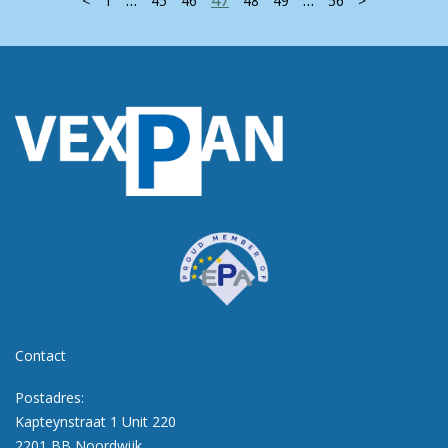
<
1
45
46
48
49
56
>
Contact
Postadres:
Kapteynstraat 1 Unit 220
2201 BB Noordwijk