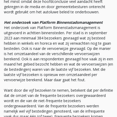
het minst omdat deze hoofdconclusie veel aandacht heeft
gekregen in de media en door gemeentebesturen onterecht
wordt gebruikt om het autoluwe beleid te onderbouwen.
Het onderzoek van Platform Binnenstadsmanagement
Het onderzoek van Platform Binnenstadsmanagement is
uitgevoerd in achttien binnensteden. Per stad is in september
2023 aan minimaal 384 bezoekers gevraagd wat zij besteed
hebben in winkels en horeca en wat zij verwachten nog te gaan
besteden. Ook is naar de vervoerwijze gevraagd. Op die manier
is het omzetaandeel van de verschillende vervoerswijzen
berekend. Ook is aan respondenten gevraagd hoe vaak zij in een
maand het gebied bezocht hebben en wat de vervoerswijzen (en
de bestedingen) waren van de laatste vijf bezoeken. Met die
laatste vijf bezoeken is opnieuw een omzetaandeel per
vervoerwijze berekend. Maar daar gaat het fout.
Want door die vijf bezoeken te nemen, betekent dat per definitie
dat de omzet van de frequente bezoekers overgewaardeerd
wordt en die van de niet-frequente bezoekers
ondergewaardeerd. Van de frequente bezoekers werden
namelijk wel vijf bestedingen genoteerd, van de infrequente
vaak dus maar één (of twee). Frequente bezoekers komen