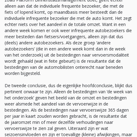
alleen aan dat de individuele frequente bezoeker, die met de
fiets of lopend komt, op maandbasis meer besteedt dan de
individuele infrequente bezoeker die met de auto komt. Het zegt
echter niets over het aandeel in de totale omzet. Want in een
andere week komen er ook weer infrequente autobezoekers die
meer besteden dan fietsers/voetgangers, alleen zijn dat dus
(deels) andere autobezoekers. Als deze groep ‘andere
autobezoekers’ (die in een andere week komt dan in de week
van het onderzoek) uit de bestedingen naar vervoersmodaliteit
wordt gehaald (wat in feite gebeurt) is de resultante dat de
bestedingen van de automobilisten onterecht naar beneden
worden bijgesteld.
De tweede conclusie, dus de eigenlijke hoofdconclusie, blijkt dus
pertinent onwaar te zijn. Alleen de bestedingen van ‘de week van
het onderzoek’ geven het beeld van de omzet en bestedingen
weer alsmede het aandeel van de vervoerwijze in de
bestedingen. Als de bestedingen naar vervoerswijze 365 dagen
per jaar in kaart zouden worden gebracht, is de resultante dat
de jaaromzet min of meer dezelfde verhoudingen naar
vervoerswijze te zien zal geven. Uiteraard zijn er wat
seizoensinvloeden en zijn er toevallige (kleine) afwijkingen, maar