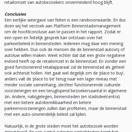
retailomzet van autobezoekers onverminderd hoog blijft.
Conclusies
Een eerlijke weergave van feiten is een randvoorwaarde. En dus
doen wij het verzoek aan Platform Binnenstadsmanagement
om de hoofdconclusie aan te passen in het rapport. Zodat er
een open en feitelijk gesprek kan ontstaan over het
parkeerbeleid in binnensteden. Iedereen mag daar een mening
over hebben. Dus ook de mensen die de binnenstad autovrij of
autoluw willen maken. Weet echter dat dat een grote negatieve
invloed heeft op de retailomzet in de binnenstad. En zonder een
goed functionerend retailapparaat zal de binnenstad als geheel
ook achteruit hollen. Het gaat wel degelijk om de ‘place to buy’,
anders valt de ‘place to be’ terug naar een lager niveau met
minder sociale samenhang, slechter functionerende culturele
voorzieningen en een teruglopend bezoekersaantal in algemene
zin. Andere, nabijgelegen, binnensteden (en stadsdeelcentra)
met een betere autobereikbaarheid en betere
parkeervoorzieningen zullen dan profiteren, maar de binnenstad
met een auto-onvriendelijk beleid zal lijden.
Natuurlijk, in de grote steden moet het autobezoek worden
gereguleerd. En een aantal autovrije winkelstraten komt het