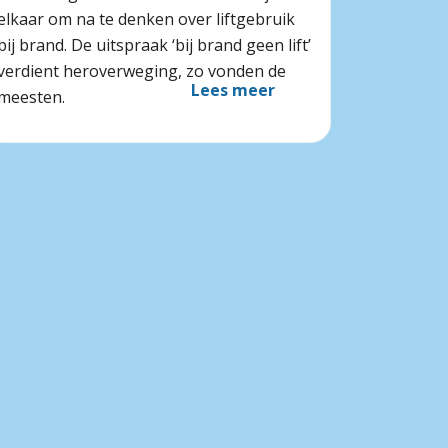
elkaar om na te denken over liftgebruik
bij brand. De uitspraak ‘bij brand geen lift’
verdient heroverweging, zo vonden de
Lees meer
meesten.