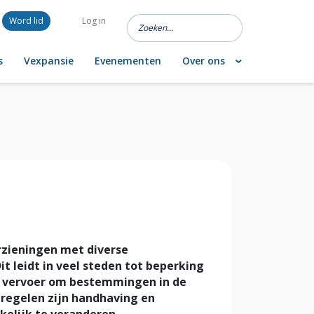
Word lid
Log in
s
Vexpansie
Evenementen
Over ons
rzieningen met diverse
t leidt in veel steden tot beperking
ef vervoer om bestemmingen in de
tregelen zijn handhaving en