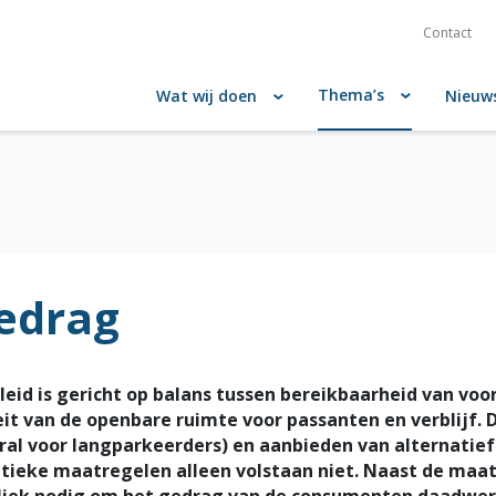
Contact
Thema’s
Wat wij doen
Nieuw
gedrag
eid is gericht op balans tussen bereikbaarheid van voo
it van de openbare ruimte voor passanten en verblijf. Di
oral voor langparkeerders) en aanbieden van alternati
itieke maatregelen alleen volstaan niet. Naast de maa