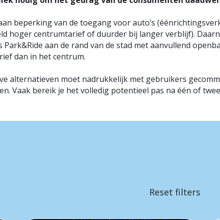
iek nodig om het gedrag van de consumenten daadwerk
an beperking van de toegang voor auto’s (éénrichtingsverk
eld hoger centrumtarief of duurder bij langer verblijf). Daar
ls Park&Ride aan de rand van de stad met aanvullend openba
rief dan in het centrum.
eve alternatieven moet nadrukkelijk met gebruikers geco
. Vaak bereik je het volledig potentieel pas na één of twee 
Reset filters