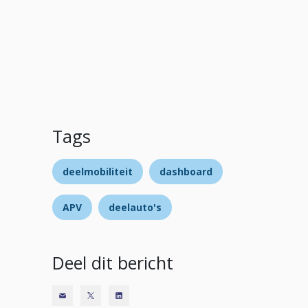
Tags
deelmobiliteit
dashboard
APV
deelauto's
Deel dit bericht