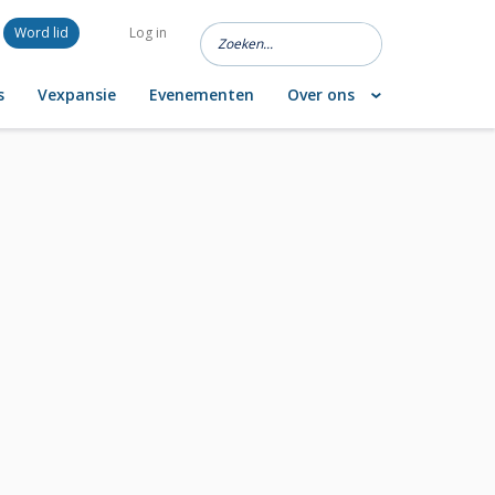
Word lid
Log in
s
Vexpansie
Evenementen
Over ons