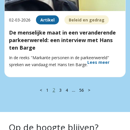
02-03-2026
Artikel
Beleid en gedrag
De menselijke maat in een veranderende
parkeerwereld: een interview met Hans
ten Barge
In de reeks "Markante personen in de parkeerwereld"
Lees meer
spreken we vandaag met Hans ten Barge.
2
…
<
1
3
4
56
>
Op de hoogte blijven?