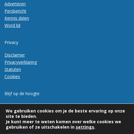
Adverteren
Persbericht
Kennis delen
Word lid
Privacy
Disclaimer
Privacyverklaring
Statuten
Cookies
Blijf op de hoogte
Meld je aan voor de nieuwsbrief
We gebruiken cookies om je de beste ervaring op onze
site te bieden.
Je kunt meer te weten komen over welke cookies we
gebruiken of ze uitschakelen in
settings
.