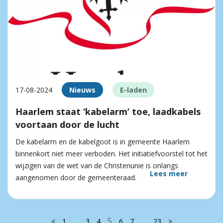
17-08-2024
Nieuws
E-laden
Haarlem staat ‘kabelarm’ toe, laadkabels
voortaan door de lucht
De kabelarm en de kabelgoot is in gemeente Haarlem
binnenkort niet meer verboden. Het initiatiefvoorstel tot het
wijzigen van de wet van de Christenunie is onlangs
Lees meer
aangenomen door de gemeenteraad.
…
5
…
<
1
3
4
6
7
23
>