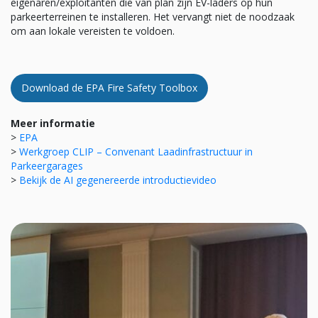
eigenaren/exploitanten die van plan zijn EV-laders op hun
parkeerterreinen te installeren. Het vervangt niet de noodzaak
om aan lokale vereisten te voldoen.
Download de EPA Fire Safety Toolbox
Meer informatie
>
EPA
>
Werkgroep CLIP – Convenant Laadinfrastructuur in
Parkeergarages
>
Bekijk de AI gegenereerde introductievideo