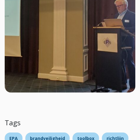
Tags
EPA
brandveiligheid
toolbox
richtlijn