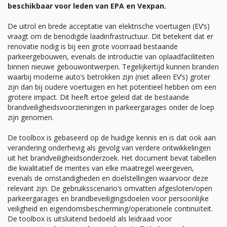
beschikbaar voor leden van EPA en Vexpan.
De uitrol en brede acceptatie van elektrische voertuigen (EV’s)
vraagt om de benodigde laadinfrastructuur. Dit betekent dat er
renovatie nodig is bij een grote voorraad bestaande
parkeergebouwen, evenals de introductie van oplaadfaciliteiten
binnen nieuwe gebouwontwerpen. Tegelijkertijd kunnen branden
waarbij moderne auto’s betrokken zijn (niet alleen EV’s) groter
zijn dan bij oudere voertuigen en het potentieel hebben om een ​​
grotere impact. Dit heeft ertoe geleid dat de bestaande
brandveiligheidsvoorzieningen in parkeergarages onder de loep
zijn genomen.
De toolbox is gebaseerd op de huidige kennis en is dat ook aan
verandering onderhevig als gevolg van verdere ontwikkelingen
uit het brandveiligheidsonderzoek. Het document bevat tabellen
die kwalitatief de merites van elke maatregel weergeven,
evenals de omstandigheden en doelstellingen waarvoor deze
relevant zijn. De gebruiksscenario’s omvatten afgesloten/open
parkeergarages en brandbeveiligingsdoelen voor persoonlijke
veiligheid en eigendomsbescherming/operationele continuïteit.
De toolbox is uitsluitend bedoeld als leidraad voor