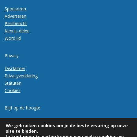
Sponsoren
Adverteren
Persbericht
Kennis delen
Word lid
Privacy
Disclaimer
Privacyverklaring
Statuten
Cookies
Blijf op de hoogte
Meld je aan voor de nieuwsbrief
We gebruiken cookies om je de beste ervaring op onze
site te bieden.
Je kunt meer te weten komen over welke cookies we