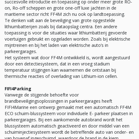
succesvolle introductie en toepassing op onder meer grote RO-
on, Ro-off scheppen en grote one-off luxe jachten in de
maritieme sector richt FF4M zich nu ook op landtoepassing.
Te denken valt aan de beveiliging van grote opgestelde
lithiumbatterijen zoals bij dataopslag centra. Een andere
toepassing is voor die situaties waar lithiumbatterij gevoerde
voertuigen gebruikt en opgeladen worden. Zoals bij elektrische
mijntreinen en bij het laden van elektrische auto’s in
parkeergarages.
Het systeem wat door FF4M ontwikkeld is, wordt aangestuurd
door een detectiesysteem, dat in een vroeg stadium
temperatuur stijgingen kan waarnemen die ontstaan bij
thermische reacties of overlading van Lithium-ion cellen.
FIFI4Parking
Vanwege de stijgende behoefte voor
brandbeveiligingsoplossingen in parkeergarages heeft
FIFI4Marine een ontwerp gemaakt met een automatisch FF4M
ECO schuim-blussysteem voor individuele E- parkeer plaatsen in
parkeergarages. Bij een aankomende autobrand wordt het
blussysteem automatisch geactiveerd en door middel van een
schuiminjectiesysteem wordt de betreffende auto van onder- en
van bovenaf ingeschuimd, waardoor de brand in de kiem