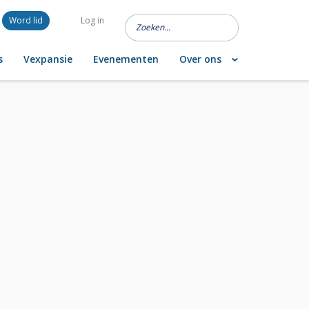
Word lid
Log in
s
Vexpansie
Evenementen
Over ons