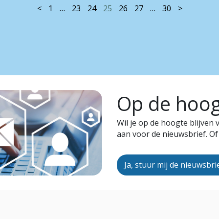
<
1
…
23
24
25
26
27
…
30
>
Op de hoogt
Wil je op de hoogte blijven
aan voor de nieuwsbrief. Of
Ja, stuur mij de nieuwsbri