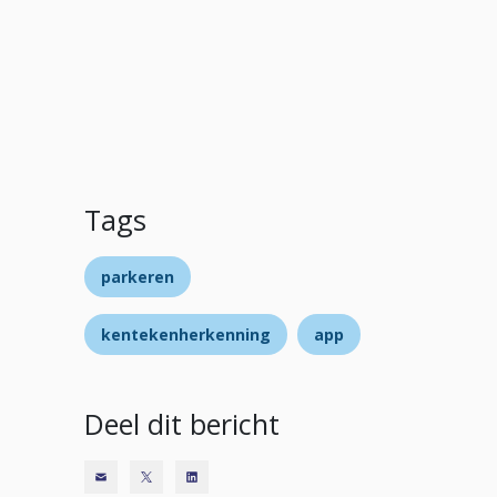
Tags
parkeren
kentekenherkenning
app
Deel dit bericht