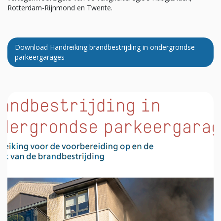
Rotterdam-Rijnmond en Twente.
Download Handreiking brandbestrijding in ondergrondse
parkeergarages