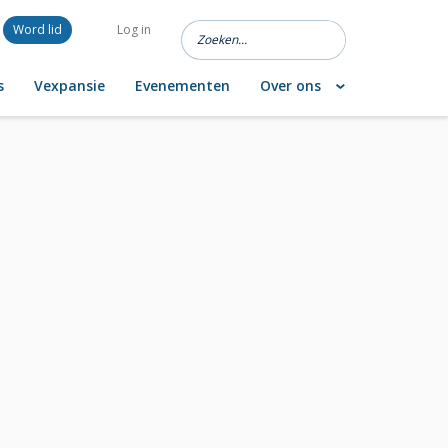
Word lid
Log in
s
Vexpansie
Evenementen
Over ons