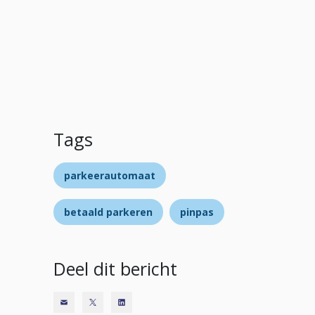
Tags
parkeerautomaat
betaald parkeren
pinpas
Deel dit bericht