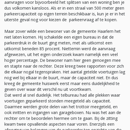
aanvragen voor bijvoorbeeld het splitsen van een woning ben je
dus volkomen kansloos. Als er in een straal van 500 meter geen
parkeercapaciteit op eigen terrein beschikbaar is, kun je er in het
uiterste geval nog voor kiezen de parkeervraag af te kopen.
Maar zover wilde een bewoner van de gemeente Haarlem het
niet laten komen. Hij schakelde een eigen bureau in dat de
parkeerdruk in de buurt ging meten, met als uitkomst een
uitkomst beneden 85 procent. Niettemin werd de aanvraag
afgewezen, uit het eigen onderzoek kwam namelijk een veel
hoger percentage. De bewoner nam hier geen genoegen mee
en stapte naar de rechter. Deze kreeg twee rapporten voor zich
die elkaar nogal tegenspraken. Het aantal getelde voertuigen lag
nog wel bij elkaar in de buurt, maar de capaciteit niet. En dus
kreeg de gemeente huiswerk eerst maar eens duidelijkheid te
geven over waar dit verschil nu uit voortkwam.
Dat werd al snel duidelijk. Het telbureau had alle plekken waar
voertuigen geparkeerd stonden meegeteld als capaciteit.
Daarmee werden grote delen van het trottoir meegeteld, en
ook inritten en ingangen van garageboxen. Nu was het aan de
rechter om te beoordelen hiermee om te gaan. Bij de zitting
kwam twee opvallende aspecten naar voren. Enerzijds een
afweging van belangen van de parkeerder ten opzichte van die