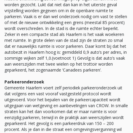
worden gezocht. Lukt dat niet dan kan in het uiterste geval
vrijstelling worden gegeven om in de openbare ruimte te
parkeren. Vaak is er dan wel onderzoek nodig om vast te stellen
of met de nieuwe ontwikkeling een grens (meestal 85 procent)
wordt overschreden. In de stad is die ruimte echter beperkt.
Zeker in een compacte stad als Haarlem is het vaak woekeren
met ruimte. In grote delen van de stad zijn de straten zo smal
dat er nauwelijks ruimte is voor parkeren. Daar komt bij dat het
autobezit in Haarlem hoog is: gemiddeld 0,9 auto’s per adres, in
sommige wijken zelf 1,0.(voetnoot 1) Gevolg is dat auto’s vaak
aan weerszijden met twee wielen op het trottoir worden
geparkeerd, het zogenaamde ‘Canadees parkeren’.
Parkeeronderzoek
Gemeente Haarlem voert zelf periodiek parkeeronderzoek uit
dat volgens een vast vooraf vastgesteld protocol wordt
uitgevoerd. Voor het bepalen van de parkeercapaciteit wordt
uitgegaan van wetgeving en aanbevelingen van CROW. In smalle
straten kan het dan voorkomen dat er maar ruimte is voor
eenzijdig parkeren, terwijl in de praktijk aan weerszijden wordt
geparkeerd. Het gevolg is een parkeerdruk van 150 – 200
procent. Als je dan in die straat een omgevingsvergunning wil