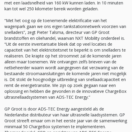
met een laadsnelheid van 160 kW kunnen laden. In 10 minuten
kan tot wel 250 kilometer bereik worden geladen.
“Met het oog op de toenemende elektrificatie van het
wagenpark gaan we ons eigen tankstationnetwerk voorzien van
snelladers”, zegt Pieter Talsma, directeur van GP Groot
brandstoffen en oliehandel, waarvan NXT Mobility onderdeel is.
“Uit de eerste inventarisatie bleek dat op veel locaties de
capaciteit van het elektriciteitsnet te beperkt is om snelladers te
realiseren. De krapte op het stroomnet zal de komende jaren
alleen maar toenemen. We ontvangen zelfs brieven van de
netbeheerder waarin wordt aangegeven dat verzwaring van de
bestaande stroomaansluitingen de komende jaren niet mogelijk
is. Dit stokt de hoognodige uitbreiding van snellaadcapaciteit en
remt de energietransitie. We zijn op zoek gegaan naar een
oplossing en hebben die gevonden in de innovatieve ChargeBox
ultrasnellaadsystemen van ADS-TEC Energy.”
GP Groot is door ADS-TEC Energy aangesteld als de
Nederlandse distributeur van haar ultrasnelle laadsystemen. GP
Groot streeft ernaar om in het eerste jaar van de samenwerking
minimaal 50 ChargeBox systemen te implementeren.