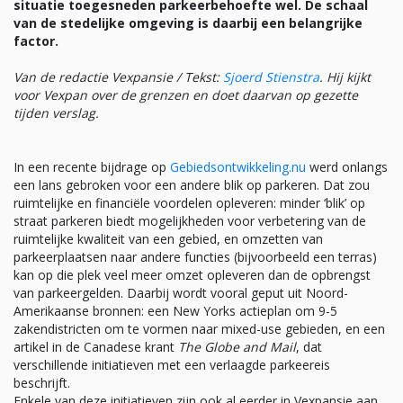
situatie toegesneden parkeerbehoefte wel. De schaal
van de stedelijke omgeving is daarbij een belangrijke
factor.
Van de redactie Vexpansie / Tekst:
Sjoerd Stienstra
. Hij kijkt
voor Vexpan over de grenzen en doet daarvan op gezette
tijden verslag.
In een recente bijdrage op
Gebiedsontwikkeling.nu
werd onlangs
een lans gebroken voor een andere blik op parkeren. Dat zou
ruimtelijke en financiële voordelen opleveren: minder ‘blik’ op
straat parkeren biedt mogelijkheden voor verbetering van de
ruimtelijke kwaliteit van een gebied, en omzetten van
parkeerplaatsen naar andere functies (bijvoorbeeld een terras)
kan op die plek veel meer omzet opleveren dan de opbrengst
van parkeergelden. Daarbij wordt vooral geput uit Noord-
Amerikaanse bronnen: een New Yorks actieplan om 9-5
zakendistricten om te vormen naar mixed-use gebieden, en een
artikel in de Canadese krant
The Globe and Mail
, dat
verschillende initiatieven met een verlaagde parkeereis
beschrijft.
Enkele van deze initiatieven zijn ook al eerder in Vexpansie aan