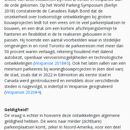
de orde gekomen. Op het World Parking Symposium (Berlijn
2018) constateerde de Canadees Ralph Bond dat de
onzekerheid over toekomstige ontwikkelingen bij grotere
bouwprojecten leidt tot een vrees om te veel parkeerplaatsen te
bouwen, en een druk om een kortere afschrijvingstermijn te
hanteren en flexibiliteit in de te realiseren gebouwen in te
passen. Hij noemde een aantal voorbeelden waar in stedelijke
omgevingen in en rond Toronto de parkeereisen met meer dan
50 procent waren verlaagd, rekening houdend met dalend
autobezit, openbaar vervoersmogelijkheden en technologische
ontwikkelingen (
Vexpansie 2018#3
). Ook het laten vallen van een
minimum parkeereis bij woningbouwprojecten in (een deel van)
de stad, zoals dat in 2022 in Edmonton als eerste stad in
Canada werd geïntroduceerd en inmiddels door verschillende
steden is nagevolgd, is indertijd in Vexpansie gesignaleerd
(
Vexpansie 2020#4
).
Geldigheid?
De vraag is echter in hoeverre deze ontwikkelingen algemene
geldigheid hebben. De wens naar minder (zichtbare)
parkeerplaatsen komt, zeker in Noord-Amerika, voor een deel