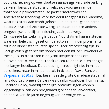
voort uit het nog op veel plaatsen aanwezige kerb-side parking,
parkeren langs de stoeprand, liefst nog voorzien van de
traditionele parkeermeter. De parkeermeter was een
Amerikaanse uitvinding, voor het eerst toegepast in Oklahoma,
waar nog sterk aan wordt gehecht. En op straat geparkeerde
auto’s zijn visueel zeer aanwezig, en staan ook een andere,
omgevingsvriendelijker, inrichting vaak in de weg.
Een tweede kanttekening is dat de Noord-Amerikaanse steden
waar een beleid is ingezet om de auto een minder prominente
rol in de binnenstad te laten spelen, zeer grootschalig zijn. In
veel gevallen gaat het om steden met een miljoen inwoners of
meer. Juist in die steden is de gebruikelijke aanpak om
autoverkeer tot ver in de stedelijke centra door te laten dringen
niet langer houdbaar. De oplossing hiervoor ligt niet in minder
bezoekers, maar in minder auto’s in de stad (David Burr, zie
Vexpansie 2020#3
). Dat besef is in de grote Canadese steden al
lang doorgedrongen. Calgary was daarbij voorloper, hun Transit
Oriented Policy, waarbij stedelijke ontwikkelingen worden
‘opgehangen’ aan een hoogwaardig openbaar vervoersnet,
dateert al van de jaren negentig van de vorige eeuw.