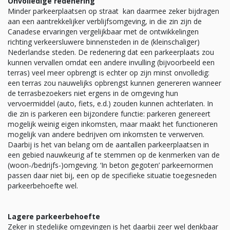
Onvolledige redenering
Minder parkeerplaatsen op straat kan daarmee zeker bijdragen
aan een aantrekkelijker verblijfsomgeving, in die zin zijn de
Canadese ervaringen vergelijkbaar met de ontwikkelingen
richting verkeersluwere binnensteden in de (kleinschaliger)
Nederlandse steden. De redenering dat een parkeerplaats zou
kunnen vervallen omdat een andere invulling (bijvoorbeeld een
terras) veel meer opbrengt is echter op zijn minst onvolledig:
een terras zou nauwelijks opbrengst kunnen genereren wanneer
de terrasbezoekers niet ergens in de omgeving hun
vervoermiddel (auto, fiets, e.d.) zouden kunnen achterlaten. In
die zin is parkeren een bijzondere functie: parkeren genereert
mogelijk weinig eigen inkomsten, maar maakt het functioneren
mogelijk van andere bedrijven om inkomsten te verwerven.
Daarbij is het van belang om de aantallen parkeerplaatsen in
een gebied nauwkeurig af te stemmen op de kenmerken van de
(woon-/bedrijfs-)omgeving. ‘In beton gegoten’ parkeernormen
passen daar niet bij, een op de specifieke situatie toegesneden
parkeerbehoefte wel.
Lagere parkeerbehoefte
Zeker in stedelijke omgevingen is het daarbij zeer wel denkbaar