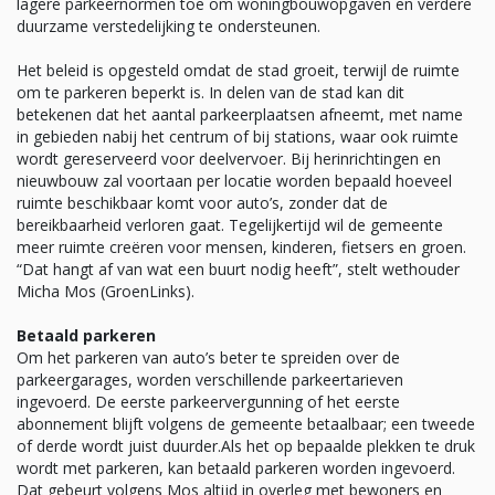
lagere parkeernormen toe om woningbouwopgaven en verdere
duurzame verstedelijking te ondersteunen.
Het beleid is opgesteld omdat de stad groeit, terwijl de ruimte
om te parkeren beperkt is. In delen van de stad kan dit
betekenen dat het aantal parkeerplaatsen afneemt, met name
in gebieden nabij het centrum of bij stations, waar ook ruimte
wordt gereserveerd voor deelvervoer. Bij herinrichtingen en
nieuwbouw zal voortaan per locatie worden bepaald hoeveel
ruimte beschikbaar komt voor auto’s, zonder dat de
bereikbaarheid verloren gaat. Tegelijkertijd wil de gemeente
meer ruimte creëren voor mensen, kinderen, fietsers en groen.
“Dat hangt af van wat een buurt nodig heeft”, stelt wethouder
Micha Mos (GroenLinks).
Betaald parkeren
Om het parkeren van auto’s beter te spreiden over de
parkeergarages, worden verschillende parkeertarieven
ingevoerd. De eerste parkeervergunning of het eerste
abonnement blijft volgens de gemeente betaalbaar; een tweede
of derde wordt juist duurder.Als het op bepaalde plekken te druk
wordt met parkeren, kan betaald parkeren worden ingevoerd.
Dat gebeurt volgens Mos altijd in overleg met bewoners en