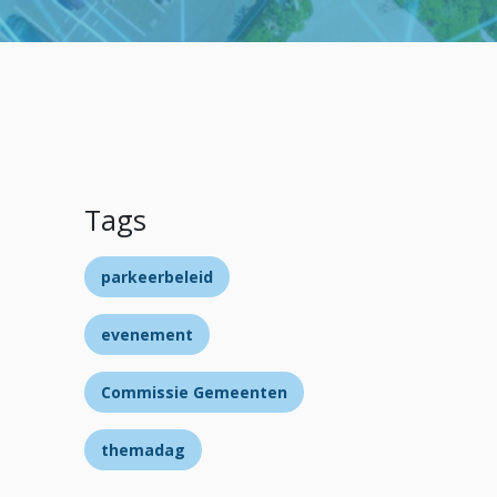
Tags
parkeerbeleid
evenement
Commissie Gemeenten
themadag