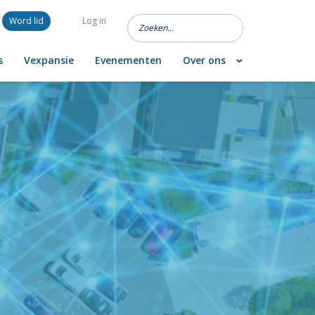
Word lid
Log in
s
Vexpansie
Evenementen
Over ons