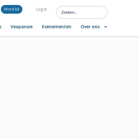
Word lid
Log in
s
Vexpansie
Evenementen
Over ons