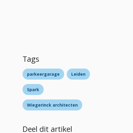
Tags
parkeergarage
Leiden
Spark
Wiegerinck architecten
Deel dit artikel