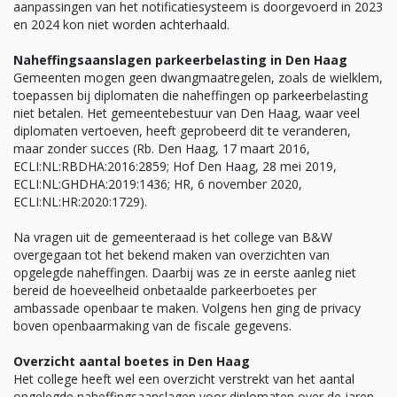
aanpassingen van het notificatiesysteem is doorgevoerd in 2023
en 2024 kon niet worden achterhaald.
Naheffingsaanslagen parkeerbelasting in Den Haag
Gemeenten mogen geen dwangmaatregelen, zoals de wielklem,
toepassen bij diplomaten die naheffingen op parkeerbelasting
niet betalen. Het gemeentebestuur van Den Haag, waar veel
diplomaten vertoeven, heeft geprobeerd dit te veranderen,
maar zonder succes (Rb. Den Haag, 17 maart 2016,
ECLI:NL:RBDHA:2016:2859; Hof Den Haag, 28 mei 2019,
ECLI:NL:GHDHA:2019:1436; HR, 6 november 2020,
ECLI:NL:HR:2020:1729).
Na vragen uit de gemeenteraad is het college van B&W
overgegaan tot het bekend maken van overzichten van
opgelegde naheffingen. Daarbij was ze in eerste aanleg niet
bereid de hoeveelheid onbetaalde parkeerboetes per
ambassade openbaar te maken. Volgens hen ging de privacy
boven openbaarmaking van de fiscale gegevens.
Overzicht aantal boetes in Den Haag
Het college heeft wel een overzicht verstrekt van het aantal
opgelegde naheffingsaanslagen voor diplomaten over de jaren