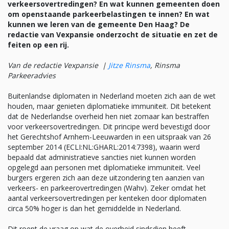
verkeersovertredingen? En wat kunnen gemeenten doen
om openstaande parkeerbelastingen te innen? En wat
kunnen we leren van de gemeente Den Haag? De
redactie van Vexpansie onderzocht de situatie en zet de
feiten op een rij.
Van de redactie Vexpansie |
Jitze Rinsma
, Rinsma
Parkeeradvies
Buitenlandse diplomaten in Nederland moeten zich aan de wet
houden, maar genieten diplomatieke immuniteit. Dit betekent
dat de Nederlandse overheid hen niet zomaar kan bestraffen
voor verkeersovertredingen. Dit principe werd bevestigd door
het Gerechtshof Arnhem-Leeuwarden in een uitspraak van 26
september 2014 (ECLI:NL:GHARL:2014:7398), waarin werd
bepaald dat administratieve sancties niet kunnen worden
opgelegd aan personen met diplomatieke immuniteit. Veel
burgers ergeren zich aan deze uitzondering ten aanzien van
verkeers- en parkeerovertredingen (Wahv). Zeker omdat het
aantal verkeersovertredingen per kenteken door diplomaten
circa 50% hoger is dan het gemiddelde in Nederland.
Dit roept de vraag op wat de overheid sindsdien heeft