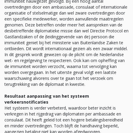
immuniteit nauwgezet gevolgd. Bij een hoog aantal
overtredingen door een ambassade, consulaat of internationale
organisatie of stelselmatige dan wel zware overtredingen door
een specifieke medewerker, worden aanvullende maatregelen
genomen. Deze betreffen onder meer het aanspreken van de
desbetreffende diplomatieke missie dan wel Directie Protocol en
Gastlandzaken of de (leidinggevende van de) persoon die
immuniteit geniet bij het ministerie van Buitenlandse Zaken te
ontbieden. Dit wordt internationaal gezien als een zwaar middel.
In dit gesprek wordt gewezen op de plicht om de Nederlandse
wet- en regelgeving te respecteren. Ook kan om opheffing van
de immuniteit worden verzocht, waarna tot vervolging kan
worden overgegaan. In het uiterste geval volgt een laatste
waarschuwing alvorens over te gaan tot het verzoek om
terugtrekking van de diplomaat in kwestie.
Resultaat aanpassing van het systeem
verkeersnotificaties
Het systeem is verder verbeterd, waardoor beter inzicht is
verkregen in het rijgedrag van diplomaten per ambassade en
consulaat. Dit heeft geleid tot een hogere betalingsbereidheid
en minder overtredingen. Toch blijft de handhaving beperkt,
aangezien betaling niet kan worden afgedwongen.