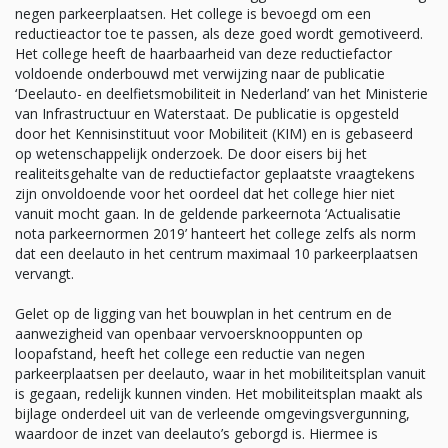
negen parkeerplaatsen. Het college is bevoegd om een
reductieactor toe te passen, als deze goed wordt gemotiveerd.
Het college heeft de haarbaarheid van deze reductiefactor
voldoende onderbouwd met verwijzing naar de publicatie
‘Deelauto- en deelfietsmobiliteit in Nederland’ van het Ministerie
van Infrastructuur en Waterstaat. De publicatie is opgesteld
door het Kennisinstituut voor Mobiliteit (KIM) en is gebaseerd
op wetenschappelijk onderzoek. De door eisers bij het
realiteitsgehalte van de reductiefactor geplaatste vraagtekens
zijn onvoldoende voor het oordeel dat het college hier niet
vanuit mocht gaan. In de geldende parkeernota ‘Actualisatie
nota parkeernormen 2019’ hanteert het college zelfs als norm
dat een deelauto in het centrum maximaal 10 parkeerplaatsen
vervangt.
Gelet op de ligging van het bouwplan in het centrum en de
aanwezigheid van openbaar vervoersknooppunten op
loopafstand, heeft het college een reductie van negen
parkeerplaatsen per deelauto, waar in het mobiliteitsplan vanuit
is gegaan, redelijk kunnen vinden. Het mobiliteitsplan maakt als
bijlage onderdeel uit van de verleende omgevingsvergunning,
waardoor de inzet van deelauto’s geborgd is. Hiermee is