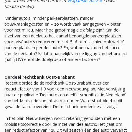
[Dit artikel verscheen eerder in
Vexpansie 2022-4
|
Tekst:
Maaike de Wit]
Minder auto’s, minder parkeerplaatsen, minder
bouw-/aanlegkosten en – zo wordt vaak aangegeven – beter
voor het milieu. Maar hoe groot mag die afslag zijn? Kan de
inzet van een deelauto het aantal benodigde parkeerplaatsen
voor privéauto’s reduceren met 4, 5, 6 of misschien ook wel 10
parkeerplaatsen per deelauto? En, wat bepaalt dan het succes
van de deelauto? Is dat afhankelijk van de ligging van het project
(nabij OV) en/of de doelgroep of andere factoren?
Oordeel rechtbank Oost-Brabant
Recent oordeelde de rechtbank Oost-Brabant over een
reductiefactor van 1:9 voor een nieuwbouwplan. Met verwijzing
naar de publicatie ‘Deelauto- en deelfietsmobiliteit in Nederland’
van het Ministerie van Infrastructuur en Waterstaat bleef in dit
geval de factor overeind. De rechtbank oordeelde als volgt:
In het plan Nieuw Bergen wordt rekening gehouden met een
mobiliteitscorrectie door de inzet van deelauto’s. Het gaat om
een reductiefactor van 1:9. Dit wil zeggen één deelauto vervangt