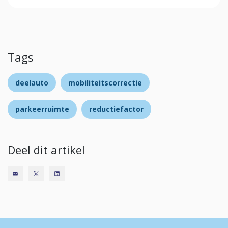
Tags
deelauto
mobiliteitscorrectie
parkeerruimte
reductiefactor
Deel dit artikel