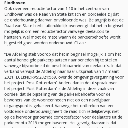
Eindhoven
Ook over een reductiefactor van 1:10 in het centrum van
Eindhoven was de Raad van State kritisch en oordeelde zij dat
de onderbouwing daarvan onvoldoende was. Belangrijk is dat de
Raad van State hierbij uitdrukkelijk overweegt dat het in beginsel
mogelijk is om een reductiefactor vanwege deelauto’s te
hanteren. Wel moet de mate waarin de parkeerbehoefte wordt
bijgesteld goed worden onderbouwd. Citaat:
“De Afdeling stelt voorop dat het in beginsel mogelijk is om het
aantal benodigde parkeerplaatsen naar beneden bij te stellen
vanwege bijvoorbeeld de beschikbaarheid van deelauto’s. In dat
verband verwijst de Afdeling naar haar uitspraak van 17 maart
2021, ECLI:NL:RVS:2021:569, over de omgevingsvergunning voor
het project ‘Post Rotterdam’. Anders dan in de uitspraak over
het project ‘Post Rotterdam’ is de Afdeling in deze zaak van
oordeel dat de bijstelling van de parkeerbehoefte voor de
bewoners van de wooneenheden niet op een navolgbaar
uitgangspunt is gebaseerd. Vanwege het ontbreken van een
voldoende onderbouwing heeft de raad zich redelijkerwijs niet
op de hiervoor genoemde correctiefactor voor deelauto’s uit de
parkeernota 2019 mogen baseren. Het gevolg daarvan is dat