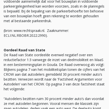
voldoende aannemelijk dat voor het bouwplan in voldoende
parkeergelegenheid kan worden voorzien, zoals in de planregels
is bepaald. Bij de bepaling van de parkeerbehoefte ten behoeve
van een bouwplan hoeft geen rekening te worden gehouden
met al bestaande parkeerdruk.
(bron: www.rechtspraak.nl. Zaaknummer:
ECLI:NL:RBOBR:2022:2990).
Oordeel Raad van State
De Raad van State oordeelde evenwel negatief over een
reductiefactor 1:3 vanwege de inzet van deelmobiliteit en MaaS
in een bestemmingsplan in Gouda. De Raad overwoog als volgt:
Blijkens pagina 7 van het mobiliteitsplan tonen de cijfers van het
CROW aan dat autodelers gemiddeld 30 procent minder auto’s
bezitten. Verwezen wordt naar de ‘Factsheet Argumenten voor
Autodelen’ van het CROW. Op pagina 3 van deze factsheet staat
het volgende:
“Autodelers bezitten ruim 30 procent minder auto’s dan voordat
ze met autodelen begonnen. Vooral mensen die klassiek zijn
gaan autodelen, deden vaak een auto weg. De deelauto komt