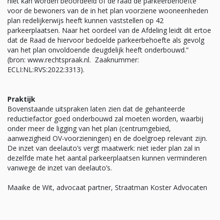
niet kan worden beoordeeld of de raad de parkeerbehoefte
voor de bewoners van de in het plan voorziene wooneenheden
plan redelijkerwijs heeft kunnen vaststellen op 42
parkeerplaatsen. Naar het oordeel van de Afdeling leidt dit ertoe
dat de Raad de hiervoor bedoelde parkeerbehoefte als gevolg
van het plan onvoldoende deugdelijk heeft onderbouwd.”
(bron: www.rechtspraak.nl. Zaaknummer:
ECLI:NL:RVS:2022:3313).
Praktijk
Bovenstaande uitspraken laten zien dat de gehanteerde
reductiefactor goed onderbouwd zal moeten worden, waarbij
onder meer de ligging van het plan (centrumgebied,
aanwezigheid OV-voorzieningen) en de doelgroep relevant zijn.
De inzet van deelauto’s vergt maatwerk: niet ieder plan zal in
dezelfde mate het aantal parkeerplaatsen kunnen verminderen
vanwege de inzet van deelauto’s.
Maaike de Wit, advocaat partner, Straatman Koster Advocaten