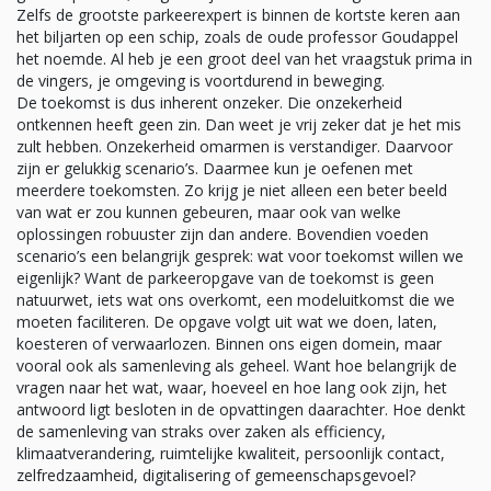
Zelfs de grootste parkeerexpert is binnen de kortste keren aan
het biljarten op een schip, zoals de oude professor Goudappel
het noemde. Al heb je een groot deel van het vraagstuk prima in
de vingers, je omgeving is voortdurend in beweging.
De toekomst is dus inherent onzeker. Die onzekerheid
ontkennen heeft geen zin. Dan weet je vrij zeker dat je het mis
zult hebben. Onzekerheid omarmen is verstandiger. Daarvoor
zijn er gelukkig scenario’s. Daarmee kun je oefenen met
meerdere toekomsten. Zo krijg je niet alleen een beter beeld
van wat er zou kunnen gebeuren, maar ook van welke
oplossingen robuuster zijn dan andere. Bovendien voeden
scenario’s een belangrijk gesprek: wat voor toekomst willen we
eigenlijk? Want de parkeeropgave van de toekomst is geen
natuurwet, iets wat ons overkomt, een modeluitkomst die we
moeten faciliteren. De opgave volgt uit wat we doen, laten,
koesteren of verwaarlozen. Binnen ons eigen domein, maar
vooral ook als samenleving als geheel. Want hoe belangrijk de
vragen naar het wat, waar, hoeveel en hoe lang ook zijn, het
antwoord ligt besloten in de opvattingen daarachter. Hoe denkt
de samenleving van straks over zaken als efficiency,
klimaatverandering, ruimtelijke kwaliteit, persoonlijk contact,
zelfredzaamheid, digitalisering of gemeenschapsgevoel?