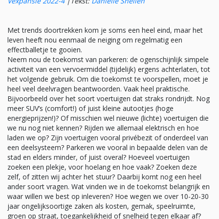
Vexpansie 2022-4
|
Tekst:
Danielle Snellen
Met trends doortrekken kom je soms een heel eind, maar het
leven heeft nou eenmaal de neiging om regelmatig een
effectballetje te gooien.
Neem nou de toekomst van parkeren: de ogenschijnlijk simpele
activiteit van een vervoermiddel (tijdelijk) ergens achterlaten, tot
het volgende gebruik. Om die toekomst te voorspellen, moet je
heel veel deelvragen beantwoorden. Vaak heel praktische.
Bijvoorbeeld over het soort voertuigen dat straks rondrijdt. Nog
meer SUV’s (comfort!) of juist kleine autootjes (hoge
energieprijzen!)? Of misschien wel nieuwe (lichte) voertuigen die
we nu nog niet kennen? Rijden we allemaal elektrisch en hoe
laden we op? Zijn voertuigen vooral privébezit of onderdeel van
een deelsysteem? Parkeren we vooral in bepaalde delen van de
stad en elders minder, of juist overal? Hoeveel voertuigen
zoeken een plekje, voor hoelang en hoe vaak? Zoeken deze
zelf, of zitten wij achter het stuur? Daarbij komt nog een heel
ander soort vragen. Wat vinden we in de toekomst belangrijk en
waar willen we best op inleveren? Hoe wegen we over 10-20-30
jaar ongelijksoortige zaken als kosten, gemak, speelruimte,
groen op straat, toegankelijkheid of snelheid tegen elkaar af?