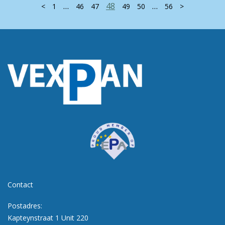
…
48
…
<
1
46
47
49
50
56
>
Contact
Postadres:
Kapteynstraat 1 Unit 220