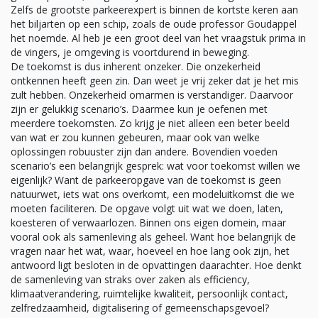
Zelfs de grootste parkeerexpert is binnen de kortste keren aan
het biljarten op een schip, zoals de oude professor Goudappel
het noemde. Al heb je een groot deel van het vraagstuk prima in
de vingers, je omgeving is voortdurend in beweging.
De toekomst is dus inherent onzeker. Die onzekerheid
ontkennen heeft geen zin. Dan weet je vrij zeker dat je het mis
zult hebben. Onzekerheid omarmen is verstandiger. Daarvoor
zijn er gelukkig scenario’s. Daarmee kun je oefenen met
meerdere toekomsten. Zo krijg je niet alleen een beter beeld
van wat er zou kunnen gebeuren, maar ook van welke
oplossingen robuuster zijn dan andere. Bovendien voeden
scenario’s een belangrijk gesprek: wat voor toekomst willen we
eigenlijk? Want de parkeeropgave van de toekomst is geen
natuurwet, iets wat ons overkomt, een modeluitkomst die we
moeten faciliteren. De opgave volgt uit wat we doen, laten,
koesteren of verwaarlozen. Binnen ons eigen domein, maar
vooral ook als samenleving als geheel. Want hoe belangrijk de
vragen naar het wat, waar, hoeveel en hoe lang ook zijn, het
antwoord ligt besloten in de opvattingen daarachter. Hoe denkt
de samenleving van straks over zaken als efficiency,
klimaatverandering, ruimtelijke kwaliteit, persoonlijk contact,
zelfredzaamheid, digitalisering of gemeenschapsgevoel?