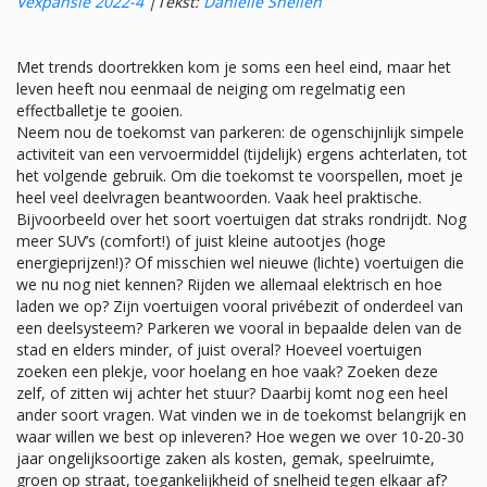
Vexpansie 2022-4
|
Tekst:
Danielle Snellen
Met trends doortrekken kom je soms een heel eind, maar het
leven heeft nou eenmaal de neiging om regelmatig een
effectballetje te gooien.
Neem nou de toekomst van parkeren: de ogenschijnlijk simpele
activiteit van een vervoermiddel (tijdelijk) ergens achterlaten, tot
het volgende gebruik. Om die toekomst te voorspellen, moet je
heel veel deelvragen beantwoorden. Vaak heel praktische.
Bijvoorbeeld over het soort voertuigen dat straks rondrijdt. Nog
meer SUV’s (comfort!) of juist kleine autootjes (hoge
energieprijzen!)? Of misschien wel nieuwe (lichte) voertuigen die
we nu nog niet kennen? Rijden we allemaal elektrisch en hoe
laden we op? Zijn voertuigen vooral privébezit of onderdeel van
een deelsysteem? Parkeren we vooral in bepaalde delen van de
stad en elders minder, of juist overal? Hoeveel voertuigen
zoeken een plekje, voor hoelang en hoe vaak? Zoeken deze
zelf, of zitten wij achter het stuur? Daarbij komt nog een heel
ander soort vragen. Wat vinden we in de toekomst belangrijk en
waar willen we best op inleveren? Hoe wegen we over 10-20-30
jaar ongelijksoortige zaken als kosten, gemak, speelruimte,
groen op straat, toegankelijkheid of snelheid tegen elkaar af?