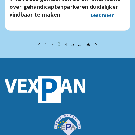
over gehandicaptenparkeren duidelijker
vindbaar te maken
Lees meer
3
…
<
1
2
4
5
56
>