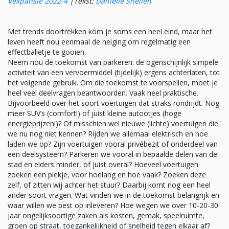
Vexpansie 2022-4
|
Tekst:
Danielle Snellen
Met trends doortrekken kom je soms een heel eind, maar het
leven heeft nou eenmaal de neiging om regelmatig een
effectballetje te gooien.
Neem nou de toekomst van parkeren: de ogenschijnlijk simpele
activiteit van een vervoermiddel (tijdelijk) ergens achterlaten, tot
het volgende gebruik. Om die toekomst te voorspellen, moet je
heel veel deelvragen beantwoorden. Vaak heel praktische.
Bijvoorbeeld over het soort voertuigen dat straks rondrijdt. Nog
meer SUV’s (comfort!) of juist kleine autootjes (hoge
energieprijzen!)? Of misschien wel nieuwe (lichte) voertuigen die
we nu nog niet kennen? Rijden we allemaal elektrisch en hoe
laden we op? Zijn voertuigen vooral privébezit of onderdeel van
een deelsysteem? Parkeren we vooral in bepaalde delen van de
stad en elders minder, of juist overal? Hoeveel voertuigen
zoeken een plekje, voor hoelang en hoe vaak? Zoeken deze
zelf, of zitten wij achter het stuur? Daarbij komt nog een heel
ander soort vragen. Wat vinden we in de toekomst belangrijk en
waar willen we best op inleveren? Hoe wegen we over 10-20-30
jaar ongelijksoortige zaken als kosten, gemak, speelruimte,
groen op straat, toegankelijkheid of snelheid tegen elkaar af?