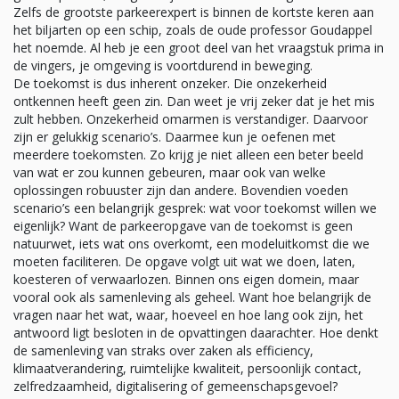
Zelfs de grootste parkeerexpert is binnen de kortste keren aan
het biljarten op een schip, zoals de oude professor Goudappel
het noemde. Al heb je een groot deel van het vraagstuk prima in
de vingers, je omgeving is voortdurend in beweging.
De toekomst is dus inherent onzeker. Die onzekerheid
ontkennen heeft geen zin. Dan weet je vrij zeker dat je het mis
zult hebben. Onzekerheid omarmen is verstandiger. Daarvoor
zijn er gelukkig scenario’s. Daarmee kun je oefenen met
meerdere toekomsten. Zo krijg je niet alleen een beter beeld
van wat er zou kunnen gebeuren, maar ook van welke
oplossingen robuuster zijn dan andere. Bovendien voeden
scenario’s een belangrijk gesprek: wat voor toekomst willen we
eigenlijk? Want de parkeeropgave van de toekomst is geen
natuurwet, iets wat ons overkomt, een modeluitkomst die we
moeten faciliteren. De opgave volgt uit wat we doen, laten,
koesteren of verwaarlozen. Binnen ons eigen domein, maar
vooral ook als samenleving als geheel. Want hoe belangrijk de
vragen naar het wat, waar, hoeveel en hoe lang ook zijn, het
antwoord ligt besloten in de opvattingen daarachter. Hoe denkt
de samenleving van straks over zaken als efficiency,
klimaatverandering, ruimtelijke kwaliteit, persoonlijk contact,
zelfredzaamheid, digitalisering of gemeenschapsgevoel?