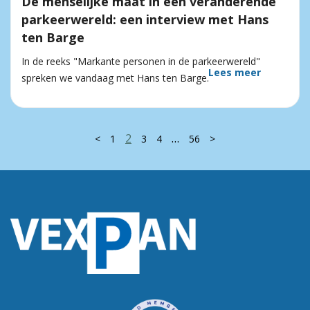
De menselijke maat in een veranderende
parkeerwereld: een interview met Hans
ten Barge
In de reeks "Markante personen in de parkeerwereld"
Lees meer
spreken we vandaag met Hans ten Barge.
2
…
<
1
3
4
56
>