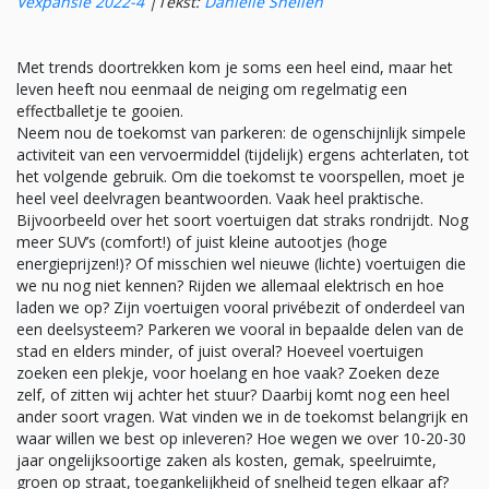
Vexpansie 2022-4
|
Tekst:
Danielle Snellen
Met trends doortrekken kom je soms een heel eind, maar het
leven heeft nou eenmaal de neiging om regelmatig een
effectballetje te gooien.
Neem nou de toekomst van parkeren: de ogenschijnlijk simpele
activiteit van een vervoermiddel (tijdelijk) ergens achterlaten, tot
het volgende gebruik. Om die toekomst te voorspellen, moet je
heel veel deelvragen beantwoorden. Vaak heel praktische.
Bijvoorbeeld over het soort voertuigen dat straks rondrijdt. Nog
meer SUV’s (comfort!) of juist kleine autootjes (hoge
energieprijzen!)? Of misschien wel nieuwe (lichte) voertuigen die
we nu nog niet kennen? Rijden we allemaal elektrisch en hoe
laden we op? Zijn voertuigen vooral privébezit of onderdeel van
een deelsysteem? Parkeren we vooral in bepaalde delen van de
stad en elders minder, of juist overal? Hoeveel voertuigen
zoeken een plekje, voor hoelang en hoe vaak? Zoeken deze
zelf, of zitten wij achter het stuur? Daarbij komt nog een heel
ander soort vragen. Wat vinden we in de toekomst belangrijk en
waar willen we best op inleveren? Hoe wegen we over 10-20-30
jaar ongelijksoortige zaken als kosten, gemak, speelruimte,
groen op straat, toegankelijkheid of snelheid tegen elkaar af?