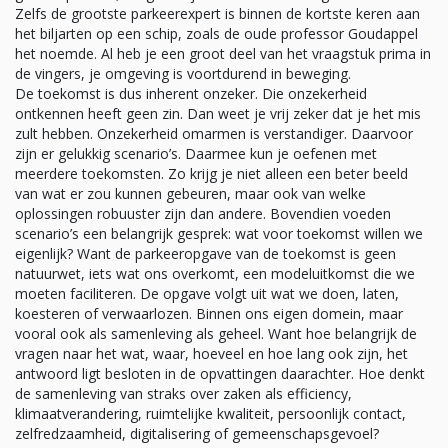
Zelfs de grootste parkeerexpert is binnen de kortste keren aan
het biljarten op een schip, zoals de oude professor Goudappel
het noemde. Al heb je een groot deel van het vraagstuk prima in
de vingers, je omgeving is voortdurend in beweging.
De toekomst is dus inherent onzeker. Die onzekerheid
ontkennen heeft geen zin. Dan weet je vrij zeker dat je het mis
zult hebben. Onzekerheid omarmen is verstandiger. Daarvoor
zijn er gelukkig scenario’s. Daarmee kun je oefenen met
meerdere toekomsten. Zo krijg je niet alleen een beter beeld
van wat er zou kunnen gebeuren, maar ook van welke
oplossingen robuuster zijn dan andere. Bovendien voeden
scenario’s een belangrijk gesprek: wat voor toekomst willen we
eigenlijk? Want de parkeeropgave van de toekomst is geen
natuurwet, iets wat ons overkomt, een modeluitkomst die we
moeten faciliteren. De opgave volgt uit wat we doen, laten,
koesteren of verwaarlozen. Binnen ons eigen domein, maar
vooral ook als samenleving als geheel. Want hoe belangrijk de
vragen naar het wat, waar, hoeveel en hoe lang ook zijn, het
antwoord ligt besloten in de opvattingen daarachter. Hoe denkt
de samenleving van straks over zaken als efficiency,
klimaatverandering, ruimtelijke kwaliteit, persoonlijk contact,
zelfredzaamheid, digitalisering of gemeenschapsgevoel?