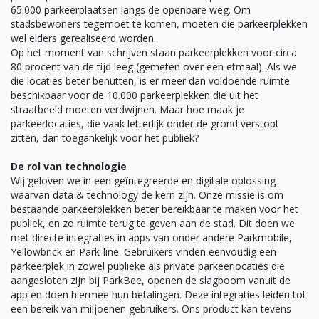
65.000 parkeerplaatsen langs de openbare weg. Om
stadsbewoners tegemoet te komen, moeten die parkeerplekken
wel elders gerealiseerd worden.
Op het moment van schrijven staan parkeerplekken voor circa
80 procent van de tijd leeg (gemeten over een etmaal). Als we
die locaties beter benutten, is er meer dan voldoende ruimte
beschikbaar voor de 10.000 parkeerplekken die uit het
straatbeeld moeten verdwijnen. Maar hoe maak je
parkeerlocaties, die vaak letterlijk onder de grond verstopt
zitten, dan toegankelijk voor het publiek?
De rol van technologie
Wij geloven we in een geïntegreerde en digitale oplossing
waarvan data & technology de kern zijn. Onze missie is om
bestaande parkeerplekken beter bereikbaar te maken voor het
publiek, en zo ruimte terug te geven aan de stad. Dit doen we
met directe integraties in apps van onder andere Parkmobile,
Yellowbrick en Park-line. Gebruikers vinden eenvoudig een
parkeerplek in zowel publieke als private parkeerlocaties die
aangesloten zijn bij ParkBee, openen de slagboom vanuit de
app en doen hiermee hun betalingen. Deze integraties leiden tot
een bereik van miljoenen gebruikers. Ons product kan tevens