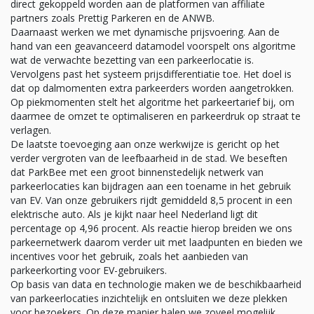
direct gekoppeld worden aan de platformen van affiliate
partners zoals Prettig Parkeren en de ANWB.
Daarnaast werken we met dynamische prijsvoering. Aan de
hand van een geavanceerd datamodel voorspelt ons algoritme
wat de verwachte bezetting van een parkeerlocatie is.
Vervolgens past het systeem prijsdifferentiatie toe. Het doel is
dat op dalmomenten extra parkeerders worden aangetrokken.
Op piekmomenten stelt het algoritme het parkeertarief bij, om
daarmee de omzet te optimaliseren en parkeerdruk op straat te
verlagen.
De laatste toevoeging aan onze werkwijze is gericht op het
verder vergroten van de leefbaarheid in de stad. We beseften
dat ParkBee met een groot binnenstedelijk netwerk van
parkeerlocaties kan bijdragen aan een toename in het gebruik
van EV. Van onze gebruikers rijdt gemiddeld 8,5 procent in een
elektrische auto. Als je kijkt naar heel Nederland ligt dit
percentage op 4,96 procent. Als reactie hierop breiden we ons
parkeernetwerk daarom verder uit met laadpunten en bieden we
incentives voor het gebruik, zoals het aanbieden van
parkeerkorting voor EV-gebruikers.
Op basis van data en technologie maken we de beschikbaarheid
van parkeerlocaties inzichtelijk en ontsluiten we deze plekken
voor bezoekers. Op deze manier halen we zoveel mogelijk