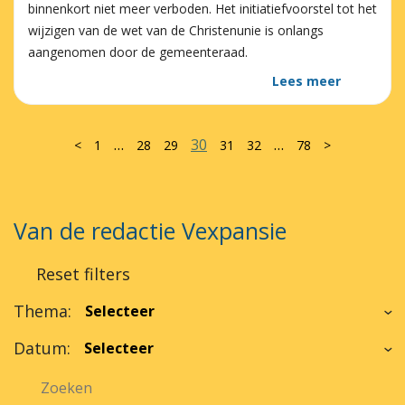
binnenkort niet meer verboden. Het initiatiefvoorstel tot het
wijzigen van de wet van de Christenunie is onlangs
aangenomen door de gemeenteraad.
Lees meer
…
30
…
<
1
28
29
31
32
78
>
Van de redactie Vexpansie
Reset filters
Thema:
Datum: