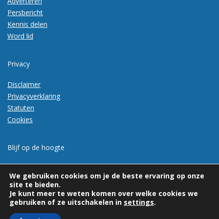
Adverteren
Persbericht
Kennis delen
Word lid
Privacy
Disclaimer
Privacyverklaring
Statuten
Cookies
Blijf op de hoogte
Meld je aan voor de nieuwsbrief
We gebruiken cookies om je de beste ervaring op onze
site te bieden.
Je kunt meer te weten komen over welke cookies we
gebruiken of ze uitschakelen in
settings
.