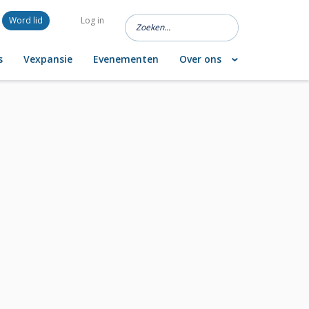
Word lid
Log in
s
Vexpansie
Evenementen
Over ons