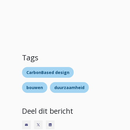
Tags
CarbonBased design
bouwen
duurzaamheid
Deel dit bericht