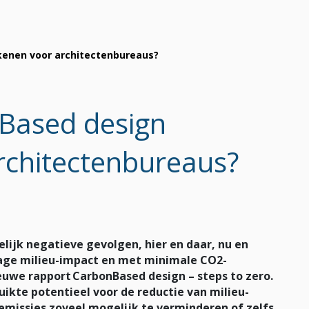
enen voor architectenbureaus?
Based design
rchitectenbureaus?
jk negatieve gevolgen, hier en daar, nu en
age milieu-impact en met minimale CO2-
euwe rapport CarbonBased design – steps to zero.
ikte potentieel voor de reductie van milieu-
missies zoveel mogelijk te verminderen of zelfs