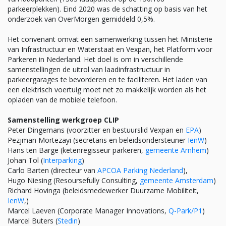
parkeerplekken). Eind 2020 was de schatting op basis van het
onderzoek van OverMorgen gemiddeld 0,5%.
Het convenant omvat een samenwerking tussen het Ministerie
van Infrastructuur en Waterstaat en Vexpan, het Platform voor
Parkeren in Nederland. Het doel is om in verschillende
samenstellingen de uitrol van laadinfrastructuur in
parkeergarages te bevorderen en te faciliteren. Het laden van
een elektrisch voertuig moet net zo makkelijk worden als het
opladen van de mobiele telefoon.
Samenstelling werkgroep CLIP
Peter Dingemans (voorzitter en bestuurslid Vexpan en
EPA
)
Pezjman Mortezayi (secretaris en beleidsondersteuner
IenW
)
Hans ten Barge (ketenregisseur parkeren,
gemeente Arnhem
)
Johan Tol (
Interparking
)
Carlo Barten (directeur van
APCOA Parking Nederland
),
Hugo Niesing (Resoursefully Consulting,
gemeente Amsterdam
)
Richard Hovinga (beleidsmedewerker Duurzame Mobiliteit,
IenW
,)
Marcel Laeven (Corporate Manager Innovations,
Q-Park/P1
)
Marcel Buters (
Stedin
)