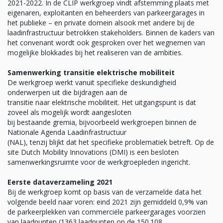
2021-2022. In de CLIP werkgroep vindt afstemming plaats met
eigenaren, exploitanten en beheerders van parkeergarages in
het publieke – en private domein alsook met andere bij de
laadinfrastructuur betrokken stakeholders. Binnen de kaders van
het convenant wordt ook gesproken over het wegnemen van
mogelijke blokkades bij het realiseren van de ambities.
Samenwerking transitie elektrische mobiliteit
De werkgroep werkt vanuit specifieke deskundigheid
onderwerpen uit die bijdragen aan de
transitie naar elektrische mobiliteit. Het uitgangspunt is dat
zoveel als mogelijk wordt aangesloten
bij bestaande gremia, bijvoorbeeld werkgroepen binnen de
Nationale Agenda Laadinfrastructuur
(NAL), tenzij blijkt dat het specifieke problematiek betreft. Op de
site Dutch Mobility Innovations (DMI) is een besloten
samenwerkingsruimte voor de werkgroepleden ingericht.
Eerste dataverzameling 2021
Bij de werkgroep komt op basis van de verzamelde data het
volgende beeld naar voren: eind 2021 zijn gemiddeld 0,9% van
de parkeerplekken van commerciële parkeergarages voorzien
van laadpunten (1363 laadpunten op de 150.108