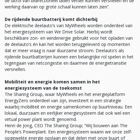
de uitrol van bidirectioneel laden verder kunnen versnellen en de
werking daarvan op grote schaal kunnen laten zien”.
De rijdende buurtbatterij komt dichterbij
De elektrische deelauto’s van MyWheels worden onderdeel van
het energiesysteem van We Drive Solar. Hierbij wordt
beschikbare zon- en windenergie gebruikt voor het opladen van
de deelauto’s én kan het worden teruggeleverd op momenten
dat er meer vraag is naar duurzame stroom. Deelauto’s als
rijdende buurtbatterijen kunnen een belangrijke rol spelen in het
tegengaan van netcongestie en daarmee de energietransitie
versnellen.
Mobiliteit en energie komen samen in het
energiesysteem van de toekomst
The Sharing Group, waar MyWheels en het energieplatform
EnergyZero onderdeel van zijn, investeert in een strategie
waarbij mobiliteit en energie samenkomen op buurtniveau. Een
lokaal, duurzaam en eerlijker energiesysteem dat ook wel een
virtual power plant wordt genoemd.
Henri de Jong, CEO The Sharing Group; “Wij bouwen aan The
People’s Powerplant. Een energiesysteem waarin we onze zelf-
opgewekte energie opslaan en dat delen met onze buurt of