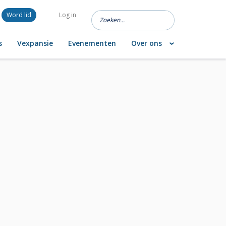
Word lid
Log in
s
Vexpansie
Evenementen
Over ons