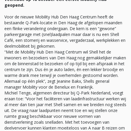
geopend.
Voor de nieuwe Mobility Hub Den Haag Centrum heeft de
bestaande
Q-Park
-locatie in Den Haag de afgelopen maanden
een flinke verandering ondergaan. De kern is een “gewone”
parkeergarage met (snel)laadpalen maar daar is nu een Shell
Café, een stomerij en wasservice, vergaderzaal, werkplekken en
deelmobiliteit bij gekomen.
“Met de Mobility Hub Den Haag Centrum wil Shell het de
inwoners en bezoekers van Den Haag nog gemakkelijker maken
om de binnenstad te bezoeken of op tijd bij een afspraak in het
centrum te zijn. Dus én je auto laden, én een lekker broodje en
warme drank mee terwijl je overhemden gestoomd worden.
Allemaal op één plek”, zegt Jeanine Bakx, Shells general
manager Mobility voor de Benelux en Frankrijk.
Michiel Tenge, algemeen directeur bij
Q-Park
Nederland, voegt
eraan toe: “Voor het faciliteren van laadinfrastructuur werken wij
al meer dan tien jaar met Shell samen en we breiden nog steeds
uit. De vraag naar laadpunten neemt toe en wij stellen onze
ruimte graag beschikbaar voor nieuwe vormen van
dienstverlening zoals snelladen. Met het toevoegen van
deelvervoer kunnen klanten moeiteloos van A naar B reizen om