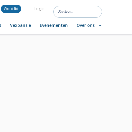
Word lid
Log in
s
Vexpansie
Evenementen
Over ons