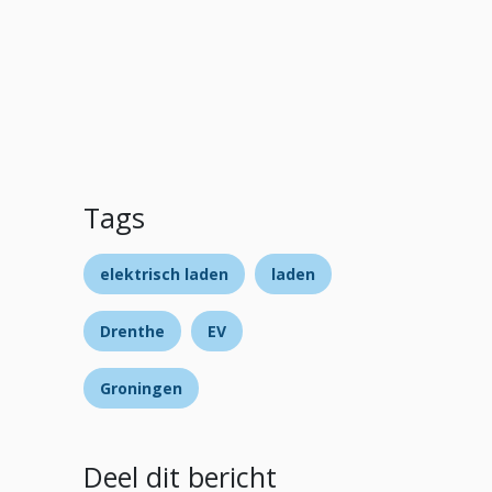
Tags
elektrisch laden
laden
Drenthe
EV
Groningen
Deel dit bericht