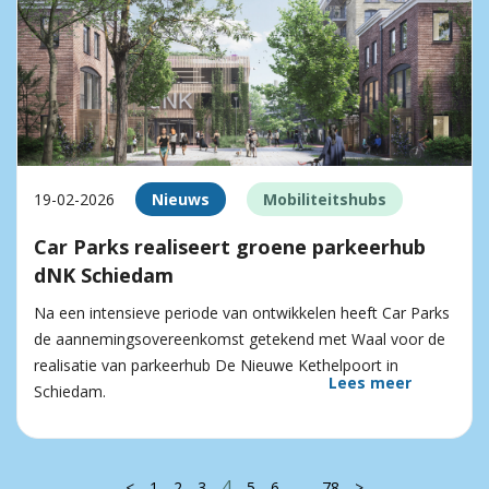
19-02-2026
Nieuws
Mobiliteitshubs
Car Parks realiseert groene parkeerhub
dNK Schiedam
Na een intensieve periode van ontwikkelen heeft Car Parks
de aannemingsovereenkomst getekend met Waal voor de
realisatie van parkeerhub De Nieuwe Kethelpoort in
Lees meer
Schiedam.
4
…
<
1
2
3
5
6
78
>