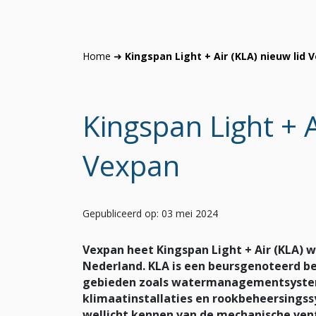
Home
➜
Kingspan Light + Air (KLA) nieuw lid 
Kingspan Light + A
Vexpan
Gepubliceerd op: 03 mei 2024
Vexpan heet Kingspan Light + Air (KLA) 
Nederland. KLA is een beursgenoteerd bed
gebieden zoals watermanagementsysteme
klimaatinstallaties en rookbeheersingss
wellicht kennen van de mechanische ven