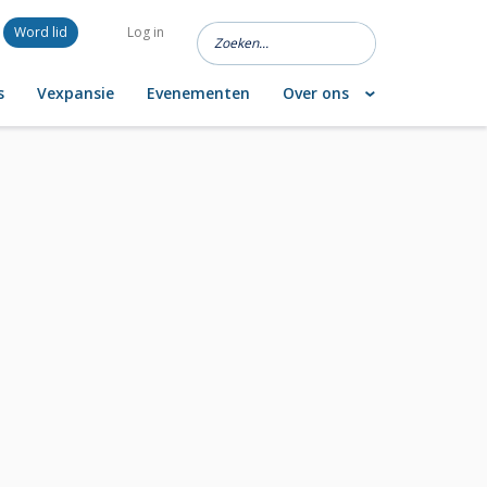
Word lid
Log in
s
Vexpansie
Evenementen
Over ons