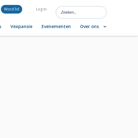
Word lid
Log in
s
Vexpansie
Evenementen
Over ons