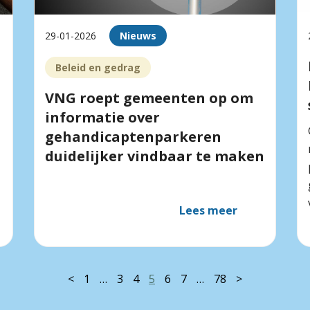
29-01-2026
Nieuws
Beleid en gedrag
VNG roept gemeenten op om
informatie over
gehandicaptenparkeren
duidelijker vindbaar te maken
Lees meer
<
1
…
3
4
5
6
7
…
78
>