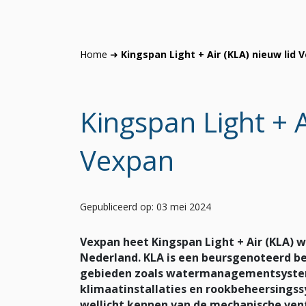
Home
➜
Kingspan Light + Air (KLA) nieuw lid 
Kingspan Light + A
Vexpan
Gepubliceerd op: 03 mei 2024
Vexpan heet Kingspan Light + Air (KLA) 
Nederland. KLA is een beursgenoteerd bed
gebieden zoals watermanagementsysteme
klimaatinstallaties en rookbeheersingss
wellicht kennen van de mechanische ven