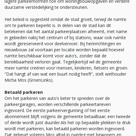
lagere parkeernormen toe om woningbouwopgaven en verdere
duurzame verstedelijking te ondersteunen.
Het beleid is opgesteld omdat de stad groeit, terwijl de ruimte
om te parkeren beperkt is. In delen van de stad kan dit
betekenen dat het aantal parkeerplaatsen afneemt, met name
in gebieden nabij het centrum of bij stations, waar ook ruimte
wordt gereserveerd voor deelvervoer. Bij herinrichtingen en
nieuwbouw zal voortaan per locatie worden bepaald hoeveel
ruimte beschikbaar komt voor auto’s, zonder dat de
bereikbaarheid verloren gaat. Tegelijkertijd wil de gemeente
meer ruimte creëren voor mensen, kinderen, fietsers en groen.
“Dat hangt af van wat een buurt nodig heeft”, stelt wethouder
Micha Mos (GroenLinks).
Betaald parkeren
Om het parkeren van auto’s beter te spreiden over de
parkeergarages, worden verschillende parkeertarieven
ingevoerd. De eerste parkeervergunning of het eerste
abonnement blijft volgens de gemeente betaalbaar; een tweede
of derde wordt juist duurder.Als het op bepaalde plekken te druk
wordt met parkeren, kan betaald parkeren worden ingevoerd.
Dat gebeurt volgens Mos altijd in overleg met bewoners en