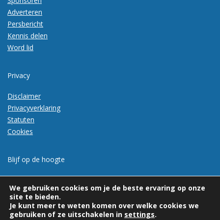
Sponsoren
Adverteren
Persbericht
Kennis delen
Word lid
Privacy
Disclaimer
Privacyverklaring
Statuten
Cookies
Blijf op de hoogte
Meld je aan voor de nieuwsbrief
We gebruiken cookies om je de beste ervaring op onze
site te bieden.
Je kunt meer te weten komen over welke cookies we
gebruiken of ze uitschakelen in
settings
.