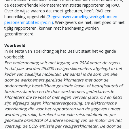
de desbetreffende kilometeradministratie rapporteren bij RVO.
Over de wijze waarop dat moet gebeuren, heeft RVO een
handreiking opgesteld (
Gegevensverzameling werkgebonden
personenmobiliteit (rvo.nl)
. Werkgevers die niet, niet goed of niet
tijdig rapporteren, kunnen met handhaving worden
geconfronteerd.
Voorbeeld
In de Nota van Toelichting bij het Besluit staat het volgende
voorbeeld:
Een onderneming valt met ingang van 2024 onder de regels.
In dat jaar worden 25.000 reizigerskilometers afgelegd in het
kader van zakelijke mobiliteit. Dit aantal is de som van alle
door de werknemers gereisde kilometers met door de
onderneming beschikbaar gestelde lease- of bedrijfsauto’s of
business-kaarten en de door werknemers gedeclareerde
kilometers die te voet of met eigen vervoer (auto, OV en fiets)
zijn afgelegd tegen kilometervergoeding. De elektronische
voorziening die voor het rapporteren van de gegevens moet
worden gebruikt, berekent voor elke reismodaliteit en per
gebruikte brandstof of andere voeding van de motor van het
voertuig, de CO2- emissie per reizigerskilometer. De door de