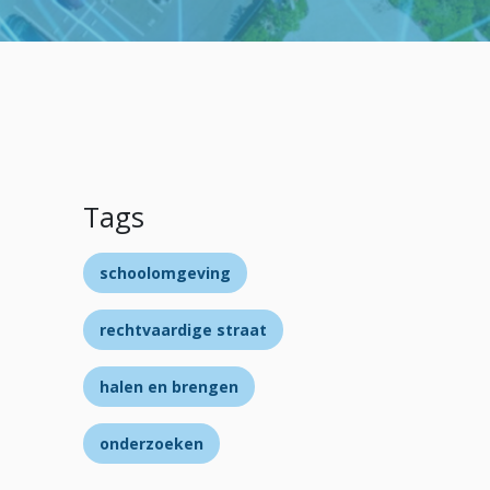
Tags
schoolomgeving
rechtvaardige straat
halen en brengen
onderzoeken