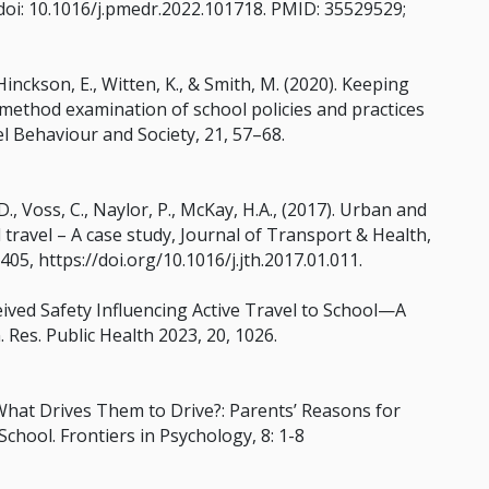
 doi: 10.1016/j.pmedr.2022.101718. PMID: 35529529;
, Hinckson, E., Witten, K., & Smith, M. (2020). Keeping
d method examination of school policies and practices
el Behaviour and Society, 21, 57–68.
A.D., Voss, C., Naylor, P., McKay, H.A., (2017). Urban and
travel – A case study, Journal of Transport & Health,
5, https://doi.org/10.1016/j.jth.2017.01.011.
ceived Safety Influencing Active Travel to School—A
. Res. Public Health 2023, 20, 1026.
). What Drives Them to Drive?: Parents’ Reasons for
chool. Frontiers in Psychology, 8: 1-8