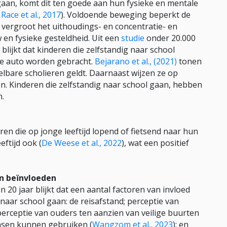
aan, komt dit ten goede aan hun fysieke en mentale
;
Race et al., 2017
). Voldoende beweging beperkt de
 vergroot het uithoudings- en concentratie- en
en fysieke gesteldheid. Uit een
studie
onder 20.000
lijkt dat kinderen die zelfstandig naar school
de auto worden gebracht.
Bejarano et al., (2021)
tonen
lbare scholieren geldt. Daarnaast wijzen ze op
en. Kinderen die zelfstandig naar school gaan, hebben
n.
ren die op jonge leeftijd lopend of fietsend naar hun
ftijd ook (
De Weese et al., 2022
), wat een positief
an beïnvloeden
 20 jaar blijkt dat een aantal factoren van invloed
naar school gaan: de reisafstand; perceptie van
perceptie van ouders ten aanzien van veilige buurten
sen kunnen gebruiken (
Wangzom et al., 2023
); en