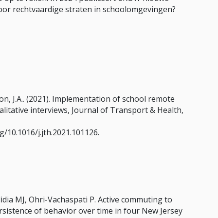
 voor rechtvaardige straten in schoolomgevingen?
lson, J.A.. (2021). Implementation of school remote
litative interviews, Journal of Transport & Health,
g/10.1016/j.jth.2021.101126.
edidia MJ, Ohri-Vachaspati P. Active commuting to
rsistence of behavior over time in four New Jersey