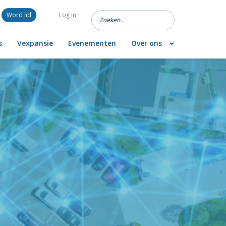
Word lid
Log in
s
Vexpansie
Evenementen
Over ons