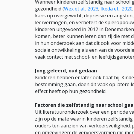
Wanneer kinderen zelfstandig naar school g
gezondheid (
Wex et al., 2023
;
Ikeda et., 2020
kans op overgewicht, depressie en angsten,
leervermogen, en verbetert de spieropbouw 
kinderen uitgevoerd in 2012 in Denemarken b
komen, beter kunnen leren dan zij die met 
in hun onderzoek aan dat dit ook voor midde
sociale ontwikkeling als een van de voordel
vaak contact met school- en leeftijdsgenote
Jong geleerd, oud gedaan
Kinderen hebben er later ook baat bij. Kinde
bestemming gaan, doen dit vaak op latere lee
effect heeft op hun gezondheid.
Factoren die zelfstandig naar school ga
Uit literatuuronderzoek over een periode van
zijn op de mate waarin kinderen zelfstandig 
ouders ten aanzien van verkeersveiligheid; 
en omgevingen; de vervoersvormen die men