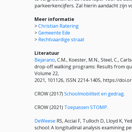
parkeerkencijfers. Zal hierin aandacht zijn
Meer informatie
>
Christian Ratering
>
Gemeente Ede
>
Rechtvaardige straat
Literatuur
Bejarano
, C.M., Koester, M.N., Steel, C., Car
drop-off walking programs: Results from qua
Volume 22,
2021, 101126, ISSN 2214-1405, https://doi.or
CROW (2017)
Schoolmobiliteit en gedrag
.
CROW (2021)
Toepassen STOMP
.
DeWeese
RS, Acciai F, Tulloch D, Lloyd K, Y
school: A longitudinal analysis examining pe