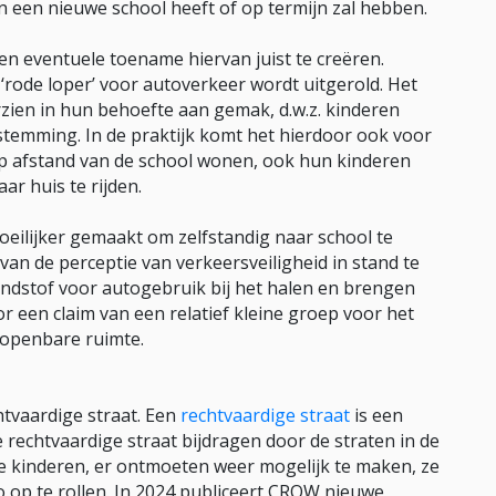
n een nieuwe school heeft of op termijn zal hebben.
en eventuele toename hiervan juist te creëren.
 ‘rode loper’ voor autoverkeer wordt uitgerold. Het
ien in hun behoefte aan gemak, d.w.z. kinderen
stemming. In de praktijk komt het hierdoor ook voor
rp afstand van de school wonen, ook hun kinderen
r huis te rijden.
eilijker gemaakt om zelfstandig naar school te
 van de perceptie van verkeersveiligheid in stand te
andstof voor autogebruik bij het halen en brengen
or een claim van een relatief kleine groep voor het
 openbare ruimte.
htvaardige straat. Een
rechtvaardige straat
is een
rechtvaardige straat bijdragen door de straten in de
e kinderen, er ontmoeten weer mogelijk te maken, ze
o op te rollen. In 2024 publiceert CROW nieuwe