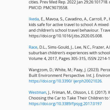
cities. Prev Med Rep. 2022 Jan 29;26:101718.
PMCID: PMC9073558.
Ikeda
, E., Mavoa, S., Cavadino, A., Carroll, P.
kids safe for active travel to school: A mixe
and children’s school travel behaviour. Trav
https://doi.org/10.1016/j.tbs.2020.05.008.
Race
, D.L., Sims-Gould, J., Lee, N.C., Frazer, 
suburban children’s experiences with school 
Volume 4, 2017, Pages 305-315, ISSN 2214-140
Wangzom, D.; White, M.; Paay, J. (2023). Per
Built Environment Perspective. Int. J. Environ
https://doi.org/10.3390/ ijerph20021026
.
Westman
, J., Friman, M., Olsson, L E. (2017
Choosing the Car to Take Their Children to S
https://doi.org/10.3389/fpsyg.2017.0197