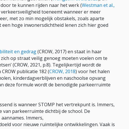
door te kunnen rijden naar het werk (
Westman et al.,
at verkeersveiligheid toeneemt wanneer er meer
er, met zo min mogelijk obstakels, zoals aparte
 een hoge inwonersdichtheid lenen zich hier goed
iliteit en gedrag
(CROW, 2017) en staat in haar
n zich op straat veilig genoeg moeten voelen om te
tsen’ (CROW, 2021, p.8). Tegelijkertijd wordt de
n CROW publicatie 182 (
CROW, 2018
) voor het halen
holen, kinderdagverblijven en naschoolse opvang
an deze formule wordt de benodigde parkeerruimte
passend is wanneer STOMP het vertrekpunt is. Immers,
ie van parkeerruimte dichtbij de school. De
n aannames. Immers,
eld voor nieuwe ruimtelijke ontwikkelingen. Vaak is