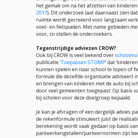
het gemak om na het afzetten van kinderen 
2017
). Dit onderzoek laat daarnaast zien d
ruimte wordt gecreëerd voor langzaam verke
voet- en fietspaden. Met name gebieden met
voor, zo stellen de onderzoekers.
Tegenstrijdige adviezen CROW?
Ook bij CROW is veel bekend over
schoolmob
publicatie ‘
Toepassen STOMP
’ dat ‘kindere
kunnen spelen en naar school te lopen of fie
formule die dezelfde organisatie adviseert i
en brengen van kinderen met de auto bij sc
door veel gemeenten toegepast. Op basis v
bij scholen voor deze doelgroep bepaald.
Je kan je afvragen of een dergelijk advies 
de rekenformule stimuleert juist de realisat
berekening wordt vaak gedaan op basis va
parkeerkengetallen/parkeernormen zijn bedo