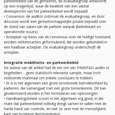
parkeerbeleid van de gemeente, de evaluatiegroep antwoordt
op een vragenlijst, waar de kwaliteit van een aantal
deelaspecten van het parkeerbeleid wordt bepaald.
• Consensus: de auditor ontmoet de evaluatiegroep, en door
discussie wordt een gemeenschappelijke positie bepaald over
de stand van zaken van de parkeer-aanpak (beleidskant en
operationele issues).
• Actieplan: op basis van de consensus over de huidige toestand,
worden verbeteracties geformuleerd, die worden gebundeld in
een haalbaar actieplan. De evaluatiegroep onderschrijft dit
actieplan.
Integratie mobiliteits- en parkeerbeleid
De auteur van dit artikel had de eer om vier PARKPAD-audits te
begeleiden – geen statistisch relevante sample, maar toch
voldoende materiaal om enkele conclusies te trekken:
• Er is in het algemeen een grote emotionele betrokkenheid bij
parkeren, die samengaat met een grote terreinkennis. Dit kan
gevaloriseerd worden in het formuleren van oplossingen.
• Handhavingsbeleid scoort in het algemeen erg goed, in die
mate dat parkeerbeleid volledig dreigt samen te vallen met de
harde hand van controle, en niet zo zeer met de menselijkere
kant van positieve dienstverlening.