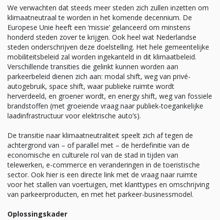
We verwachten dat steeds meer steden zich zullen inzetten om
klimaatneutraal te worden in het komende decennium. De
Europese Unie heeft een ‘missie’ gelanceerd om minstens
honderd steden zover te krijgen. Ook heel wat Nederlandse
steden onderschrijven deze doelstelling. Het hele gemeentelijke
mobiliteitsbeleid zal worden ingekanteld in dit klimaatbeleid.
Verschillende transities die gelinkt kunnen worden aan
parkeerbeleid dienen zich aan: modal shift, weg van privé-
autogebruik, space shift, waar publieke ruimte wordt
herverdeeld, en groener wordt, en energy shift, weg van fossiele
brandstoffen (met groeiende vraag naar publiek-toegankelijke
laadinfrastructuur voor elektrische auto’s).
De transitie naar klimaatneutraliteit speelt zich af tegen de
achtergrond van – of parallel met – de herdefinitie van de
economische en culturele rol van de stad in tijden van
telewerken, e-commerce en veranderingen in de toeristische
sector. Ook hier is een directe link met de vraag naar ruimte
voor het stallen van voertuigen, met klanttypes en omschrijving
van parkeerproducten, en met het parkeer-businessmodel.
Oplossingskader