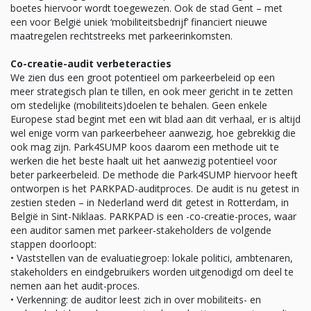
boetes hiervoor wordt toegewezen. Ook de stad Gent – met
een voor België uniek ‘mobiliteitsbedrijf’ financiert nieuwe
maatregelen rechtstreeks met parkeerinkomsten.
Co-creatie-audit verbeteracties
We zien dus een groot potentieel om parkeerbeleid op een
meer strategisch plan te tillen, en ook meer gericht in te zetten
om stedelijke (mobiliteits)doelen te behalen. Geen enkele
Europese stad begint met een wit blad aan dit verhaal, er is altijd
wel enige vorm van parkeerbeheer aanwezig, hoe gebrekkig die
ook mag zijn. Park4SUMP koos daarom een methode uit te
werken die het beste haalt uit het aanwezig potentieel voor
beter parkeerbeleid. De methode die Park4SUMP hiervoor heeft
ontworpen is het PARKPAD-auditproces. De audit is nu getest in
zestien steden – in Nederland werd dit getest in Rotterdam, in
België in Sint-Niklaas. PARKPAD is een -co-creatie-proces, waar
een auditor samen met parkeer-stakeholders de volgende
stappen doorloopt:
• Vaststellen van de evaluatiegroep: lokale politici, ambtenaren,
stakeholders en eindgebruikers worden uitgenodigd om deel te
nemen aan het audit-proces.
• Verkenning: de auditor leest zich in over mobiliteits- en