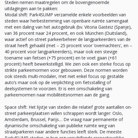
Steden nemen maatregelen om de bovengenoemde
uitdagingen aan te pakken:
Modal shift: Park4SUMP verzamelde enkele voorbeelden van
steden waar herbestemming van openbare ruimte samengaat
met een daling van het autogebruik (bv. Vitoria Gasteiz (Spanje),
van 36 procent naar 24 procent, en ook München (Duitsland),
waar actief on-street parkeerbeheer de langparkeerders van de
straat heeft gehaald (met – 25 procent voor ‘overnachters’, en –
40 procent voor langparkeerders), maar ook een stevige
toename van fietsen (+75 procent) en te voet gaan (+61
procent) heeft bewerkstelligd. We zien ook een sterke focus op
strikte parkeernormen voor gebouwen. Deze normen worden
ook steeds multi-modaler, met niet enkel focus op gestalde
auto’s maar ook op de verplichting om fietsstalling of
deelsystemen te voorzien. Er is een omschakeling van
parkeernormen naar mobiliteitsnormen aan de gang.
Space shift: Het lijstje van steden die relatief grote aantallen on-
street parkeerplaatsen willen schrappen wordt langer: Oslo,
Amsterdam, Brussel, Parijs… De vraag naar permanente of
dynamische omschakeling van publieke ruimte weg van
straatparkeren naar andere functies leeft sterk. De meeste
Park4SUMP-steden, in hun erg verschillende respectievelijke