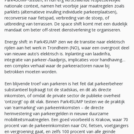
nationale context, namen het voorbije jaar maatregelen zoals
parklets (alternatieve invulling individuele parkeerplaatsen),
reconversie naar fietspad, verbreding van de stoep, of
uitbreiding van terrassen. De space shift komt met een duidelijk
mandaat om beter off-street dienstverlening te organiseren.
Energy shift: in Park4SUMP zien we de transitie naar elektrisch
rijden aan het werk in Trondheim (NO), waar een overgroot deel
van nieuwe auto’s elektrisch is. Inplanting van laadinfra,
integratie van parkeer-/laadprijs, implicaties voor handhaving…
een complex verhaal waar de parkeeractoren nauw bij
betrokken moeten worden.
Een blijvende troef van parkeren is het feit dat parkeerbeheer
substantieel bijdraagt tot de stadskas, en dit als directe
inkomsten, of omdat de private sector de publieke overheid
‘ontzorgt’ op dit vlak. Binnen Park4SUMP testen we de praktijk
van ‘earmarking’ van parkeerinkomsten – de directe
herinvestering van parkeergelden in nieuwe duurzame
mobiliteitsmaatregelen. Een goed voorbeeld is Krakow, waar 70
procent van de parkeerinkomsten naar OV, fietsen, voetgangers
en vergroening gaat, en zelfs 100 procent van alle geïnde