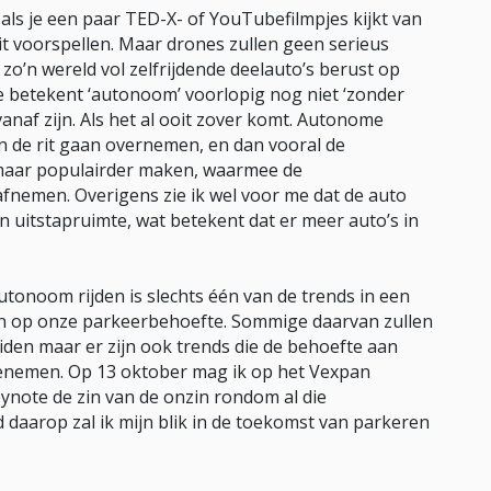
t als je een paar TED-X- of YouTubefilmpjes kijkt van
it voorspellen. Maar drones zullen geen serieus
zo’n wereld vol zelfrijdende deelauto’s berust op
 betekent ‘autonoom’ voorlopig nog niet ‘zonder
vanaf zijn. Als het al ooit zover komt. Autonome
an de rit gaan overnemen, en dan vooral de
n maar populairder maken, waarmee de
fnemen. Overigens zie ik wel voor me dat de auto
en uitstapruimte, wat betekent dat er meer auto’s in
onoom rijden is slechts één van de trends in een
zijn op onze parkeerbehoefte. Sommige daarvan zullen
iden maar er zijn ook trends die de behoefte aan
oenemen. Op 13 oktober mag ik op het Vexpan
note de zin van de onzin rondom al die
daarop zal ik mijn blik in de toekomst van parkeren