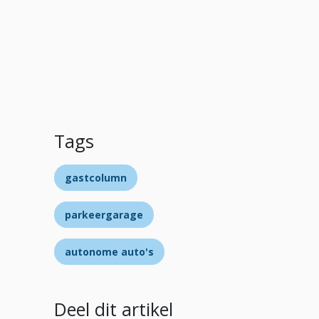
Tags
gastcolumn
parkeergarage
autonome auto's
Deel dit artikel