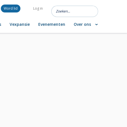
Word lid
Log in
s
Vexpansie
Evenementen
Over ons