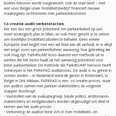
boetes hiervoor wordt toegewezen. Ook de stad Gent – met
een voor België uniek ‘mobiliteitsbedrijf’ financiert nieuwe
maatregelen rechtstreeks met parkeerinkomsten.
Co-creatie-audit verbeteracties
We zien dus een groot potentieel om parkeerbeleid op een
meer strategisch plan te tillen, en ook meer gericht in te zetten
om stedelijke (mobiliteits)doelen te behalen. Geen enkele
Europese stad begint met een wit blad aan dit verhaal, er is altijd
wel enige vorm van parkeerbeheer aanwezig, hoe gebrekkig die
ook mag zijn. Park4SUMP koos daarom een methode uit te
werken die het beste haalt uit het aanwezig potentieel voor
beter parkeerbeleid. De methode die Park4SUMP hiervoor heeft
ontworpen is het PARKPAD-auditproces. De audit is nu getest in
zestien steden – in Nederland werd dit getest in Rotterdam, in
België in Sint-Niklaas. PARKPAD is een -co-creatie-proces, waar
een auditor samen met parkeer-stakeholders de volgende
stappen doorloopt:
• Vaststellen van de evaluatiegroep: lokale politici, ambtenaren,
stakeholders en eindgebruikers worden uitgenodigd om deel te
nemen aan het audit-proces.
• Verkenning: de auditor leest zich in over mobiliteits- en