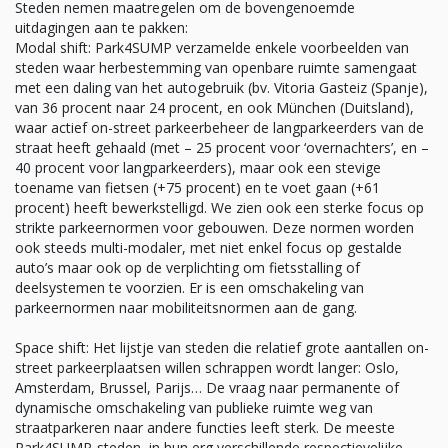
Steden nemen maatregelen om de bovengenoemde
uitdagingen aan te pakken:
Modal shift: Park4SUMP verzamelde enkele voorbeelden van
steden waar herbestemming van openbare ruimte samengaat
met een daling van het autogebruik (bv. Vitoria Gasteiz (Spanje),
van 36 procent naar 24 procent, en ook München (Duitsland),
waar actief on-street parkeerbeheer de langparkeerders van de
straat heeft gehaald (met – 25 procent voor ‘overnachters’, en –
40 procent voor langparkeerders), maar ook een stevige
toename van fietsen (+75 procent) en te voet gaan (+61
procent) heeft bewerkstelligd. We zien ook een sterke focus op
strikte parkeernormen voor gebouwen. Deze normen worden
ook steeds multi-modaler, met niet enkel focus op gestalde
auto’s maar ook op de verplichting om fietsstalling of
deelsystemen te voorzien. Er is een omschakeling van
parkeernormen naar mobiliteitsnormen aan de gang.
Space shift: Het lijstje van steden die relatief grote aantallen on-
street parkeerplaatsen willen schrappen wordt langer: Oslo,
Amsterdam, Brussel, Parijs… De vraag naar permanente of
dynamische omschakeling van publieke ruimte weg van
straatparkeren naar andere functies leeft sterk. De meeste
Park4SUMP-steden, in hun erg verschillende respectievelijke