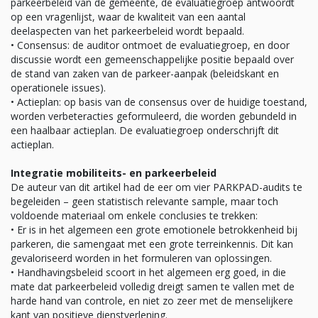
parkeerbeleid van de gemeente, de evaluatiegroep antwoordt
op een vragenlijst, waar de kwaliteit van een aantal
deelaspecten van het parkeerbeleid wordt bepaald.
• Consensus: de auditor ontmoet de evaluatiegroep, en door
discussie wordt een gemeenschappelijke positie bepaald over
de stand van zaken van de parkeer-aanpak (beleidskant en
operationele issues).
• Actieplan: op basis van de consensus over de huidige toestand,
worden verbeteracties geformuleerd, die worden gebundeld in
een haalbaar actieplan. De evaluatiegroep onderschrijft dit
actieplan.
Integratie mobiliteits- en parkeerbeleid
De auteur van dit artikel had de eer om vier PARKPAD-audits te
begeleiden – geen statistisch relevante sample, maar toch
voldoende materiaal om enkele conclusies te trekken:
• Er is in het algemeen een grote emotionele betrokkenheid bij
parkeren, die samengaat met een grote terreinkennis. Dit kan
gevaloriseerd worden in het formuleren van oplossingen.
• Handhavingsbeleid scoort in het algemeen erg goed, in die
mate dat parkeerbeleid volledig dreigt samen te vallen met de
harde hand van controle, en niet zo zeer met de menselijkere
kant van positieve dienstverlening.