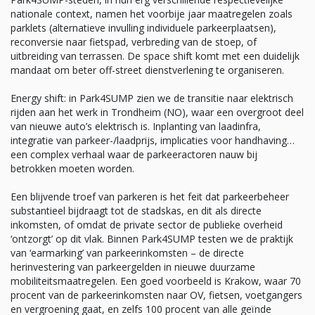
nationale context, namen het voorbije jaar maatregelen zoals
parklets (alternatieve invulling individuele parkeerplaatsen),
reconversie naar fietspad, verbreding van de stoep, of
uitbreiding van terrassen. De space shift komt met een duidelijk
mandaat om beter off-street dienstverlening te organiseren.
Energy shift: in Park4SUMP zien we de transitie naar elektrisch
rijden aan het werk in Trondheim (NO), waar een overgroot deel
van nieuwe auto’s elektrisch is. Inplanting van laadinfra,
integratie van parkeer-/laadprijs, implicaties voor handhaving…
een complex verhaal waar de parkeeractoren nauw bij
betrokken moeten worden.
Een blijvende troef van parkeren is het feit dat parkeerbeheer
substantieel bijdraagt tot de stadskas, en dit als directe
inkomsten, of omdat de private sector de publieke overheid
‘ontzorgt’ op dit vlak. Binnen Park4SUMP testen we de praktijk
van ‘earmarking’ van parkeerinkomsten – de directe
herinvestering van parkeergelden in nieuwe duurzame
mobiliteitsmaatregelen. Een goed voorbeeld is Krakow, waar 70
procent van de parkeerinkomsten naar OV, fietsen, voetgangers
en vergroening gaat, en zelfs 100 procent van alle geïnde