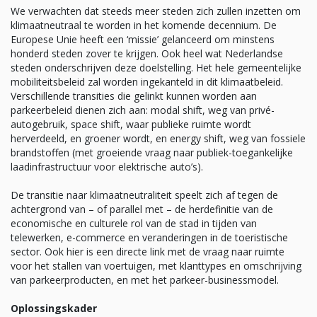
We verwachten dat steeds meer steden zich zullen inzetten om
klimaatneutraal te worden in het komende decennium. De
Europese Unie heeft een ‘missie’ gelanceerd om minstens
honderd steden zover te krijgen. Ook heel wat Nederlandse
steden onderschrijven deze doelstelling. Het hele gemeentelijke
mobiliteitsbeleid zal worden ingekanteld in dit klimaatbeleid.
Verschillende transities die gelinkt kunnen worden aan
parkeerbeleid dienen zich aan: modal shift, weg van privé-
autogebruik, space shift, waar publieke ruimte wordt
herverdeeld, en groener wordt, en energy shift, weg van fossiele
brandstoffen (met groeiende vraag naar publiek-toegankelijke
laadinfrastructuur voor elektrische auto’s).
De transitie naar klimaatneutraliteit speelt zich af tegen de
achtergrond van – of parallel met – de herdefinitie van de
economische en culturele rol van de stad in tijden van
telewerken, e-commerce en veranderingen in de toeristische
sector. Ook hier is een directe link met de vraag naar ruimte
voor het stallen van voertuigen, met klanttypes en omschrijving
van parkeerproducten, en met het parkeer-businessmodel.
Oplossingskader