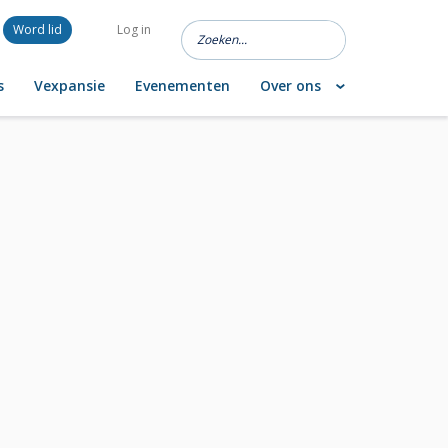
Word lid
Log in
s
Vexpansie
Evenementen
Over ons