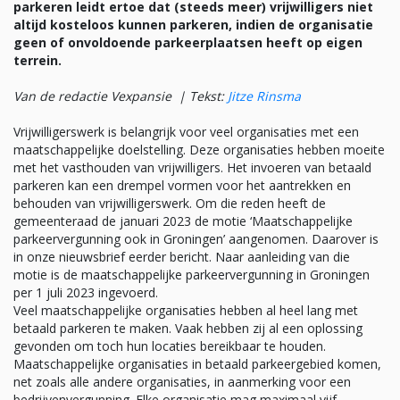
parkeren leidt ertoe dat (steeds meer) vrijwilligers niet
altijd kosteloos kunnen parkeren, indien de organisatie
geen of onvoldoende parkeerplaatsen heeft op eigen
terrein.
Van de redactie Vexpansie |
Tekst:
Jitze Rinsma
Vrijwilligerswerk is belangrijk voor veel organisaties met een
maatschappelijke doelstelling. Deze organisaties hebben moeite
met het vasthouden van vrijwilligers. Het invoeren van betaald
parkeren kan een drempel vormen voor het aantrekken en
behouden van vrijwilligerswerk. Om die reden heeft de
gemeenteraad de januari 2023 de motie ‘Maatschappelijke
parkeervergunning ook in Groningen’ aangenomen. Daarover is
in onze nieuwsbrief eerder bericht. Naar aanleiding van die
motie is de maatschappelijke parkeervergunning in Groningen
per 1 juli 2023 ingevoerd.
Veel maatschappelijke organisaties hebben al heel lang met
betaald parkeren te maken. Vaak hebben zij al een oplossing
gevonden om toch hun locaties bereikbaar te houden.
Maatschappelijke organisaties in betaald parkeergebied komen,
net zoals alle andere organisaties, in aanmerking voor een
bedrijvenvergunning. Elke organisatie mag maximaal vijf