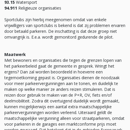
93.15
Watersport
94.911
Religieuze organisaties
Sportclubs zijn hierbij meegenomen omdat van enkele
vrijwilligers van sportclubs is bekend is dat zij problemen ervaren
door betaald parkeren. De inschatting is dat deze groep niet
omvangrijk is. E.e.a. wordt gemonitord gedurende de pilot.
Maatwerk
Met bewoners en organisaties die tegen de grenzen lopen van
het parkeerbeleid gaat de gemeente in gesprek. Wringt het
ergens? Dan zal worden beoordeeld in hoeverre een
tegemoetkoming gepast is. Organisaties dienen de noodzaak
voor meer parkeervergunningen aan te tonen, en duidelijk te
maken op welke manier ze anders reizen stimuleren. Dat is
reizen door gebruik te maken van de P+R, OV, fiets en/of
deelmobiliteit. Zodra dit overtuigend duidelijk wordt gemaakt,
kunnen mogelijkerwijs een aantal extra maatschappelijke
parkeervergunningen worden verleend. Uiteraard geldt de
maatschappelijke vergunning alleen voor straatparkeren, omdat
voor parkeren in de garages een marktconforme prijs moet
worden gevraagd. Dat betekent dat in de gebieden Europapark