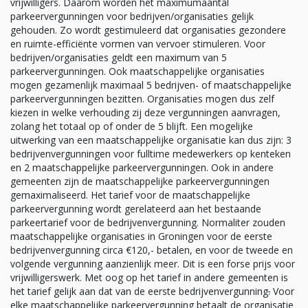
vrijwilligers. Daarom worden het maximumaantal
parkeervergunningen voor bedrijven/organisaties gelijk
gehouden. Zo wordt gestimuleerd dat organisaties gezondere
en ruimte-efficiënte vormen van vervoer stimuleren. Voor
bedrijven/organisaties geldt een maximum van 5
parkeervergunningen. Ook maatschappelijke organisaties
mogen gezamenlijk maximaal 5 bedrijven- of maatschappelijke
parkeervergunningen bezitten. Organisaties mogen dus zelf
kiezen in welke verhouding zij deze vergunningen aanvragen,
zolang het totaal op of onder de 5 blijft. Een mogelijke
uitwerking van een maatschappelijke organisatie kan dus zijn: 3
bedrijvenvergunningen voor fulltime medewerkers op kenteken
en 2 maatschappelijke parkeervergunningen. Ook in andere
gemeenten zijn de maatschappelijke parkeervergunningen
gemaximaliseerd. Het tarief voor de maatschappelijke
parkeervergunning wordt gerelateerd aan het bestaande
parkeertarief voor de bedrijvenvergunning. Normaliter zouden
maatschappelijke organisaties in Groningen voor de eerste
bedrijvenvergunning circa €120,- betalen, en voor de tweede en
volgende vergunning aanzienlijk meer. Dit is een forse prijs voor
vrijwilligerswerk. Met oog op het tarief in andere gemeenten is
het tarief gelijk aan dat van de eerste bedrijvenvergunning
.
Voor
elke maatschappelijke parkeervergunning betaalt de organisatie