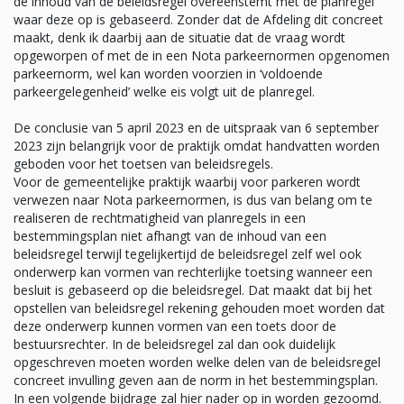
de inhoud van de beleidsregel overeenstemt met de planregel
waar deze op is gebaseerd. Zonder dat de Afdeling dit concreet
maakt, denk ik daarbij aan de situatie dat de vraag wordt
opgeworpen of met de in een Nota parkeernormen opgenomen
parkeernorm, wel kan worden voorzien in ‘voldoende
parkeergelegenheid’ welke eis volgt uit de planregel.
De conclusie van 5 april 2023 en de uitspraak van 6 september
2023 zijn belangrijk voor de praktijk omdat handvatten worden
geboden voor het toetsen van beleidsregels.
Voor de gemeentelijke praktijk waarbij voor parkeren wordt
verwezen naar Nota parkeernormen, is dus van belang om te
realiseren de rechtmatigheid van planregels in een
bestemmingsplan niet afhangt van de inhoud van een
beleidsregel terwijl tegelijkertijd de beleidsregel zelf wel ook
onderwerp kan vormen van rechterlijke toetsing wanneer een
besluit is gebaseerd op die beleidsregel. Dat maakt dat bij het
opstellen van beleidsregel rekening gehouden moet worden dat
deze onderwerp kunnen vormen van een toets door de
bestuursrechter. In de beleidsregel zal dan ook duidelijk
opgeschreven moeten worden welke delen van de beleidsregel
concreet invulling geven aan de norm in het bestemmingsplan.
In een volgende bijdrage zal hier nader op in worden gezoomd.