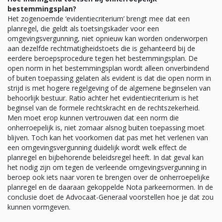
bestemmingsplan?
Het zogenoemde ‘evidentiecriterium’ brengt mee dat een
planregel, die geldt als toetsingskader voor een
omgevingsvergunning, niet opnieuw kan worden onderworpen
aan dezelfde rechtmatigheidstoets die is gehanteerd bij de
eerdere beroepsprocedure tegen het bestemmingsplan. De
open norm in het bestemmingsplan wordt alleen onverbindend
of buiten toepassing gelaten als evident is dat die open norm in
strijd is met hogere regelgeving of de algemene beginselen van
behoorlijk bestuur. Ratio achter het evidentiecriterium is het
beginsel van de formele rechtskracht en de rechtszekerheid.
Men moet erop kunnen vertrouwen dat een norm die
onherroepelijk is, niet zomaar alsnog buiten toepassing moet
blijven. Toch kan het voorkomen dat pas met het verlenen van
een omgevingsvergunning duidelijk wordt welk effect de
planregel en bijbehorende beleidsregel heeft. In dat geval kan
het nodig zijn om tegen de verleende omgevingsvergunning in
beroep ook iets naar voren te brengen over de onherroepelijke
planregel en de daaraan gekoppelde Nota parkeernormen. In de
conclusie doet de Advocaat-Generaal voorstellen hoe je dat zou
kunnen vormgeven.