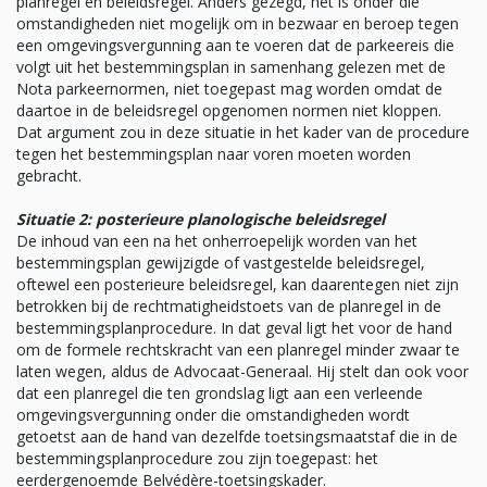
planregel en beleidsregel. Anders gezegd, het is onder die
omstandigheden niet mogelijk om in bezwaar en beroep tegen
een omgevingsvergunning aan te voeren dat de parkeereis die
volgt uit het bestemmingsplan in samenhang gelezen met de
Nota parkeernormen, niet toegepast mag worden omdat de
daartoe in de beleidsregel opgenomen normen niet kloppen.
Dat argument zou in deze situatie in het kader van de procedure
tegen het bestemmingsplan naar voren moeten worden
gebracht.
Situatie 2: posterieure planologische beleidsregel
De inhoud van een na het onherroepelijk worden van het
bestemmingsplan gewijzigde of vastgestelde beleidsregel,
oftewel een posterieure beleidsregel, kan daarentegen niet zijn
betrokken bij de rechtmatigheidstoets van de planregel in de
bestemmingsplanprocedure. In dat geval ligt het voor de hand
om de formele rechtskracht van een planregel minder zwaar te
laten wegen, aldus de Advocaat-Generaal. Hij stelt dan ook voor
dat een planregel die ten grondslag ligt aan een verleende
omgevingsvergunning onder die omstandigheden wordt
getoetst aan de hand van dezelfde toetsingsmaatstaf die in de
bestemmingsplanprocedure zou zijn toegepast: het
eerdergenoemde Belvédère-toetsingskader.