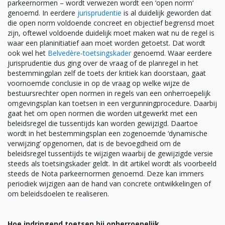
parkeernormen – wordt verwezen wordt een ‘open norm‘
genoemd. In eerdere
jurisprudentie
is al duidelijk geworden dat
die open norm voldoende concreet en objectief begrensd moet
zijn, oftewel voldoende duidelijk moet maken wat nu de regel is
waar een planinitiatief aan moet worden getoetst. Dat wordt
ook wel het
Belvedère-toetsingskader
genoemd. Waar eerdere
jurisprudentie dus ging over de vraag of de planregel in het
bestemmingplan zelf de toets der kritiek kan doorstaan, gaat
voornoemde conclusie in op de vraag op welke wijze de
bestuursrechter open normen in regels van een onherroepelijk
omgevingsplan kan toetsen in een vergunningprocedure. Daarbij
gaat het om open normen die worden uitgewerkt met een
beleidsregel die tussentijds kan worden gewijzigd. Daartoe
wordt in het bestemmingsplan een zogenoemde ‘dynamische
verwijzing’ opgenomen, dat is de bevoegdheid om de
beleidsregel tussentijds te wijzigen waarbij de gewijzigde versie
steeds als toetsingskader geldt. In dit artikel wordt als voorbeeld
steeds de Nota parkeernormen genoemd. Deze kan immers
periodiek wijzigen aan de hand van concrete ontwikkelingen of
om beleidsdoelen te realiseren.
Hoe indringend toetsen bij onherroepelijk