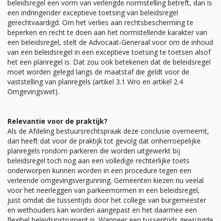
beleidsregel een vorm van verlengde normstelling betreft, dan is
een indringender exceptieve toetsing van beleidsregel
gerechtvaardigd. Om het verlies aan rechtsbescherming te
beperken en recht te doen aan het normstellende karakter van
een beleidsregel, stelt de Advocaat-Generaal voor om de inhoud
van een beleidsregel in een exceptieve toetsing te toetsen alsof
het een planregel is. Dat zou ook betekenen dat de beleidsregel
moet worden gelegd langs de maatstaf die geldt voor de
vaststelling van planregels (artikel 3.1 Wro en artikel 2.4
Omgevingswet).
Relevantie voor de praktijk?
Als de Afdeling bestuursrechtspraak deze conclusie overneemt,
dan heeft dat voor de praktijk tot gevolg dat onherroepelijke
planregels rondom parkeren die worden uitgewerkt bij
beleidsregel toch nog aan een volledige rechterlijke toets
onderworpen kunnen worden in een procedure tegen een
verleende omgevingsvergunning. Gemeenten kiezen nu veelal
voor het neerleggen van parkeernormen in een beleidsregel,
juist omdat die tussentijds door het college van burgemeester
en wethouders kan worden aangepast en het daarmee een
flexibel beleidsinstrument is. Wanneer een tussentijds gewijzigde