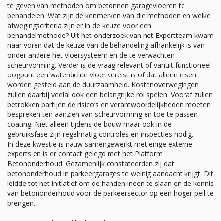
te geven van methoden om betonnen garagevloeren te
behandelen. Wat zijn de kenmerken van die methoden en welke
afwegingscriteria zijn er in de keuze voor een
behandelmethode? Uit het onderzoek van het Expertteam kwam
naar voren dat de keuze van de behandeling afhankelijk is van
onder andere het vloersysteem en de te verwachten
scheurvorming. Verder is de vraag relevant of vanuit functioneel
oogpunt een waterdichte vloer vereist is of dat alleen eisen
worden gesteld aan de duurzaamheid. Kostenoverwegingen
zullen daarbij veelal ook een belangrijke rol spelen. Vooraf zullen
betrokken partijen de risico’s en verantwoordelijkheden moeten
bespreken ten aanzien van scheurvorming en toe te passen
coating. Niet alleen tijdens de bouw maar ook in de
gebruiksfase zijn regelmatig controles en inspecties nodig.
In deze kwestie is nauw samengewerkt met enige externe
experts en is er contact gelegd met het Platform
Betononderhoud. Gezamenlijk constateerden zij dat
betononderhoud in parkeergarages te weinig aandacht krijgt. Dit
leidde tot het initiatief om de handen ineen te slaan en de kennis
van betononderhoud voor de parkeersector op een hoger peil te
brengen.