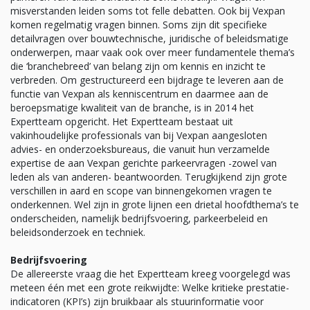
misverstanden leiden soms tot felle debatten. Ook bij Vexpan
komen regelmatig vragen binnen. Soms zijn dit specifieke
detailvragen over bouwtechnische, juridische of beleidsmatige
onderwerpen, maar vaak ook over meer fundamentele thema’s
die ‘branchebreed’ van belang zijn om kennis en inzicht te
verbreden. Om gestructureerd een bijdrage te leveren aan de
functie van Vexpan als kenniscentrum en daarmee aan de
beroepsmatige kwaliteit van de branche, is in 2014 het
Expertteam opgericht. Het Expertteam bestaat uit
vakinhoudelijke professionals van bij Vexpan aangesloten
advies- en onderzoeksbureaus, die vanuit hun verzamelde
expertise de aan Vexpan gerichte parkeervragen -zowel van
leden als van anderen- beantwoorden. Terugkijkend zijn grote
verschillen in aard en scope van binnengekomen vragen te
onderkennen. Wel zijn in grote lijnen een drietal hoofdthema’s te
onderscheiden, namelijk bedrijfsvoering, parkeerbeleid en
beleidsonderzoek en techniek.
Bedrijfsvoering
De allereerste vraag die het Expertteam kreeg voorgelegd was
meteen één met een grote reikwijdte: Welke kritieke prestatie-
indicatoren (KPI’s) zijn bruikbaar als stuurinformatie voor