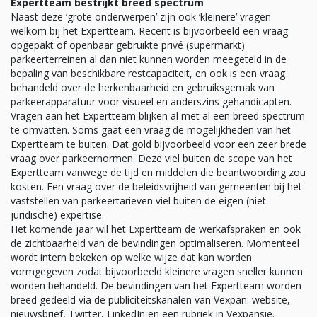
Expertteam bestrijkt breed spectrum
Naast deze ‘grote onderwerpen’ zijn ook ‘kleinere’ vragen
welkom bij het Expertteam. Recent is bijvoorbeeld een vraag
opgepakt of openbaar gebruikte privé (supermarkt)
parkeerterreinen al dan niet kunnen worden meegeteld in de
bepaling van beschikbare restcapaciteit, en ook is een vraag
behandeld over de herkenbaarheid en gebruiksgemak van
parkeerapparatuur voor visueel en anderszins gehandicapten.
Vragen aan het Expertteam blijken al met al een breed spectrum
te omvatten. Soms gaat een vraag de mogelijkheden van het
Expertteam te buiten. Dat gold bijvoorbeeld voor een zeer brede
vraag over parkeernormen. Deze viel buiten de scope van het
Expertteam vanwege de tijd en middelen die beantwoording zou
kosten. Een vraag over de beleidsvrijheid van gemeenten bij het
vaststellen van parkeertarieven viel buiten de eigen (niet-
juridische) expertise.
Het komende jaar wil het Expertteam de werkafspraken en ook
de zichtbaarheid van de bevindingen optimaliseren. Momenteel
wordt intern bekeken op welke wijze dat kan worden
vormgegeven zodat bijvoorbeeld kleinere vragen sneller kunnen
worden behandeld. De bevindingen van het Expertteam worden
breed gedeeld via de publiciteitskanalen van Vexpan: website,
nieuwsbrief, Twitter, LinkedIn en een rubriek in Vexpansie.