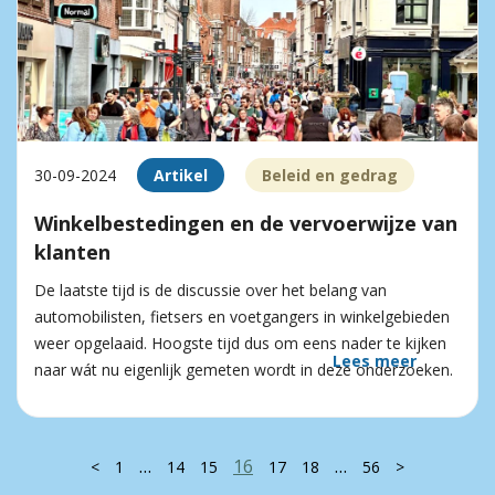
30-09-2024
Artikel
Beleid en gedrag
Winkelbestedingen en de vervoerwijze van
klanten
De laatste tijd is de discussie over het belang van
automobilisten, fietsers en voetgangers in winkelgebieden
weer opgelaaid. Hoogste tijd dus om eens nader te kijken
Lees meer
naar wát nu eigenlijk gemeten wordt in deze onderzoeken.
…
16
…
<
1
14
15
17
18
56
>