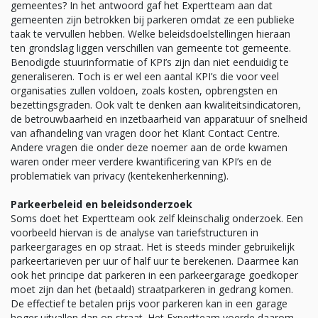
gemeentes? In het antwoord gaf het Expertteam aan dat
gemeenten zijn betrokken bij parkeren omdat ze een publieke
taak te vervullen hebben. Welke beleidsdoelstellingen hieraan
ten grondslag liggen verschillen van gemeente tot gemeente.
Benodigde stuurinformatie of KPI’s zijn dan niet eenduidig te
generaliseren. Toch is er wel een aantal KPI’s die voor veel
organisaties zullen voldoen, zoals kosten, opbrengsten en
bezettingsgraden. Ook valt te denken aan kwaliteitsindicatoren,
de betrouwbaarheid en inzetbaarheid van apparatuur of snelheid
van afhandeling van vragen door het Klant Contact Centre.
Andere vragen die onder deze noemer aan de orde kwamen
waren onder meer verdere kwantificering van KPI’s en de
problematiek van privacy (kentekenherkenning).
Parkeerbeleid en beleidsonderzoek
Soms doet het Expertteam ook zelf kleinschalig onderzoek. Een
voorbeeld hiervan is de analyse van tariefstructuren in
parkeergarages en op straat. Het is steeds minder gebruikelijk
parkeertarieven per uur of half uur te berekenen. Daarmee kan
ook het principe dat parkeren in een parkeergarage goedkoper
moet zijn dan het (betaald) straatparkeren in gedrang komen.
De effectief te betalen prijs voor parkeren kan in een garage
hoger uitvallen dan op straat. Het Expertteam voerde daarom